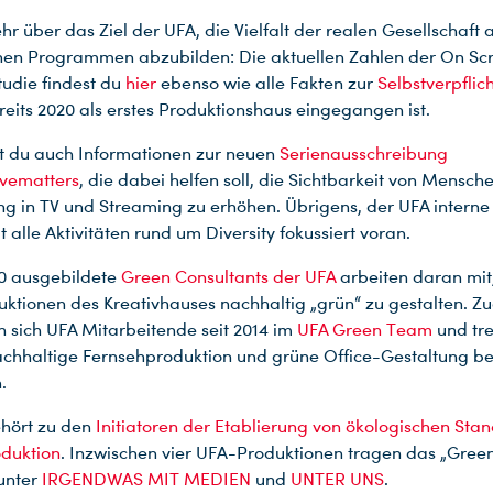
r über das Ziel der UFA, die Vielfalt der realen Gesellschaft 
nen Programmen abzubilden: Die aktuellen Zahlen der On Sc
tudie findest du
hier
ebenso wie alle Fakten zur
Selbstverpflic
reits 2020 als erstes Produktionshaus eingegangen ist.
st du auch Informationen zur neuen
Serienausschreibung
ivematters
, die dabei helfen soll, die Sichtbarkeit von Mensch
g in TV und Streaming zu erhöhen. Übrigens, der UFA intern
t alle Aktivitäten rund um Diversity fokussiert voran.
0 ausgebildete
Green Consultants der UFA
arbeiten daran mit
ktionen des Kreativhauses nachhaltig „grün“ zu gestalten. 
 sich UFA Mitarbeitende seit 2014 im
UFA Green Team
und tre
hhaltige Fernsehproduktion und grüne Office-Gestaltung be
.
ehört zu den
Initiatoren der Etablierung von ökologischen Stan
duktion
. Inzwischen vier UFA-Produktionen tragen das „Gree
unter
IRGENDWAS MIT MEDIEN
und
UNTER UNS
.