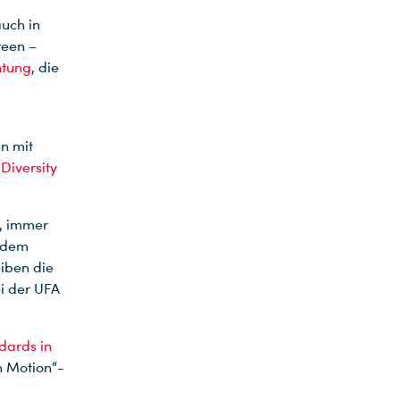
auch in
reen –
htung
, die
en mit
e
Diversity
, immer
Zudem
iben die
i der UFA
dards in
n Motion“-