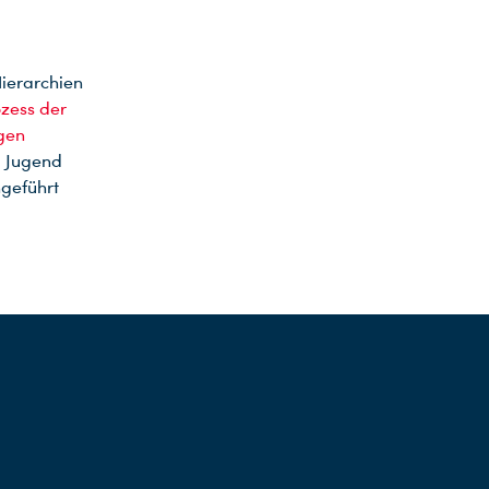
ierarchien
zess der
gen
d Jugend
geführt