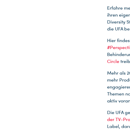
Erfahre meh
ihren eige
Diversity S
die UFA be
Hier finde
#Perspect
Behinderun
Circle
treib
Mehr als 2
mehr Produ
engagieren
Themen nac
aktiv voran
Die UFA g
der TV-Pro
Label, dar