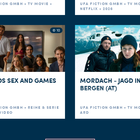
TION GMBH • TV MOVIE •
UFA FICTION GMBH • TV MO
NETFLIX • 2026
© 10
DS SEX AND GAMES
MORDACH - JAGD I
BERGEN (AT)
ION GMBH • REIHE & SERIE
UFA FICTION GMBH • TV MO
 VIDEO
ARD