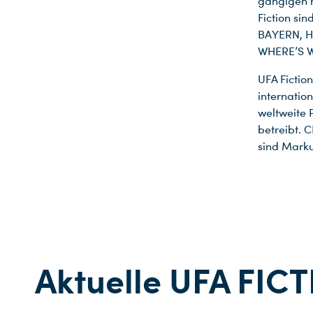
gängigen n
Fiction s
BAYERN, H
WHERE’S W
UFA Fictio
internatio
weltweite 
betreibt. 
sind Mark
Aktuelle UFA FIC