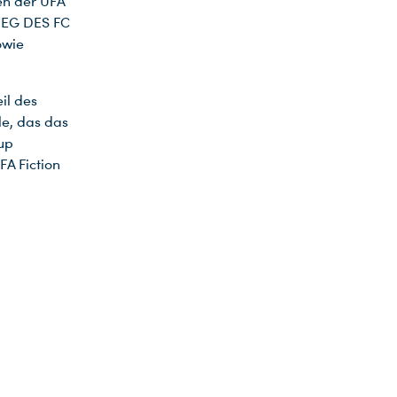
en der UFA
IEG DES FC
owie
il des
e, das das
up
FA Fiction