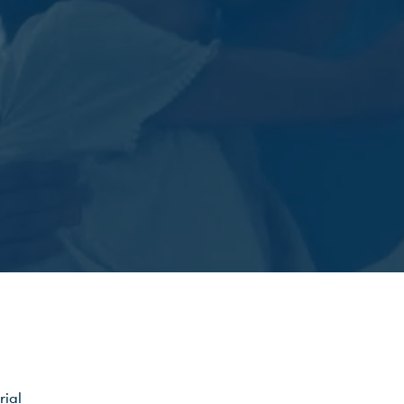
© 1
rial