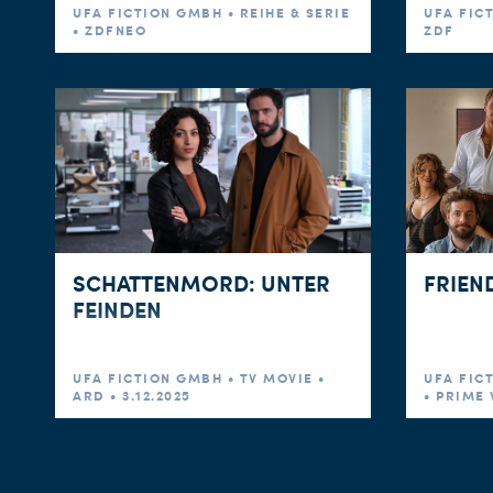
UFA FICTION GMBH • REIHE & SERIE
UFA FIC
• ZDFNEO
ZDF
SCHATTENMORD: UNTER
FRIEN
FEINDEN
UFA FICTION GMBH • TV MOVIE •
UFA FICT
ARD • 3.12.2025
• PRIME