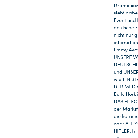
Drama sowi
steht dabe
Event und 
deutsche F
nicht nur 
internatio
Emmy Awar
UNSERE VÄ
DEUTSCHLA
und UNSER
wie EIN S
DER MEDIC
Bully Herb
DAS FLIEG
der Marktf
die kamme
oder ALL 
HITLER. In