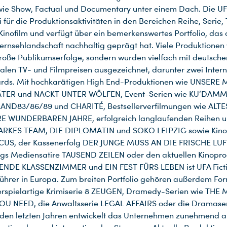
e Show, Factual und Documentary unter einem Dach. Die UFA
i für die Produktionsaktivitäten in den Bereichen Reihe, Serie,
Kinofilm und verfügt über ein bemerkenswertes Portfolio, das 
ernsehlandschaft nachhaltig geprägt hat. Viele Produktionen
große Publikumserfolge, sondern wurden vielfach mit deutsch
nalen TV- und Filmpreisen ausgezeichnet, darunter zwei Intern
ds. Mit hochkarätigen High End-Produktionen wie UNSERE 
TER und NACKT UNTER WÖLFEN, Event-Serien wie KU‘DAMM
ND83/86/89 und CHARITÉ, Bestsellerverfilmungen wie ALT
E WUNDERBAREN JAHRE, erfolgreich langlaufenden Reihen u
TARKES TEAM, DIE DIPLOMATIN und SOKO LEIPZIG sowie Kino
US, der Kassenerfolg DER JUNGE MUSS AN DIE FRISCHE LUFT
igs Mediensatire TAUSEND ZEILEN oder den aktuellen Kinopr
ENDE KLASSENZIMMER und EIN FEST FÜRS LEBEN ist UFA Ficti
ührer in Europa. Zum breiten Portfolio gehören außerdem Fo
rspielartige Krimiserie 8 ZEUGEN, Dramedy-Serien wie THE
YOU NEED, die Anwaltsserie LEGAL AFFAIRS oder die Dramase
 den letzten Jahren entwickelt das Unternehmen zunehmend au