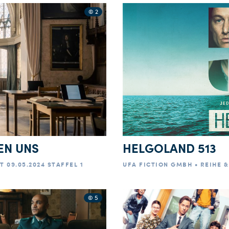
© 2
EN UNS
HELGOLAND 513
T 09.05.2024 STAFFEL 1
UFA FICTION GMBH • REIHE & 
© 5