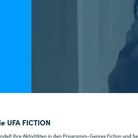
ie UFA FICTION
ndelt ihre Aktivitäten in den Programm-Genres Fiction und Se