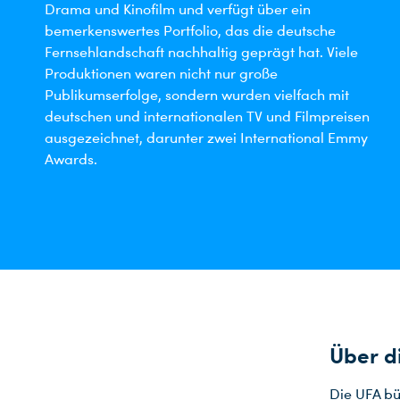
Drama und Kinofilm und verfügt über ein
bemerkenswertes Portfolio, das die deutsche
Fernsehlandschaft nachhaltig geprägt hat. Viele
Produktionen waren nicht nur große
Publikumserfolge, sondern wurden vielfach mit
deutschen und internationalen TV und Filmpreisen
ausgezeichnet, darunter zwei International Emmy
Awards.
Über d
Die UFA bü