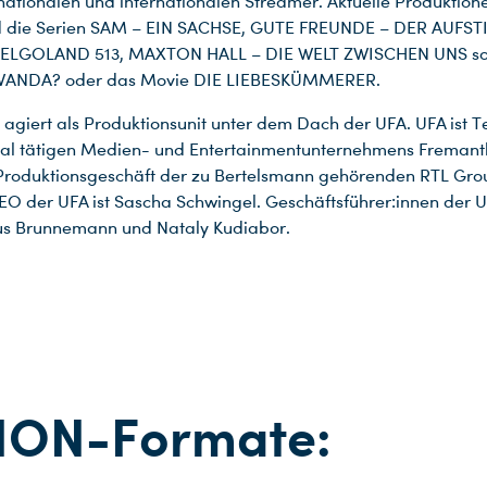
ationalen und internationalen Streamer. Aktuelle Produktion
ind die Serien SAM – EIN SACHSE, GUTE FREUNDE – DER AUFST
ELGOLAND 513, MAXTON HALL – DIE WELT ZWISCHEN UNS s
ANDA? oder das Movie DIE LIEBESKÜMMERER.
n agiert als Produktionsunit unter dem Dach der UFA. UFA ist Te
nal tätigen Medien- und Entertainmentunternehmens Fremantl
Produktionsgeschäft der zu Bertelsmann gehörenden RTL Gro
CEO der UFA ist Sascha Schwingel. Geschäftsführer:innen der U
us Brunnemann und Nataly Kudiabor.
TION-Formate: