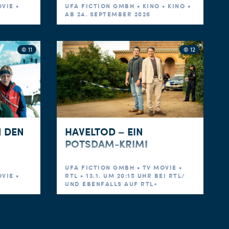
VIE •
UFA FICTION GMBH • KINO • KINO •
AB 24. SEPTEMBER 2026
© 11
© 12
N DEN
HAVELTOD – EIN
POTSDAM-KRIMI
UFA FICTION GMBH • TV MOVIE •
VIE •
RTL • 13.1. UM 20:15 UHR BEI RTL/
UND EBENFALLS AUF RTL+