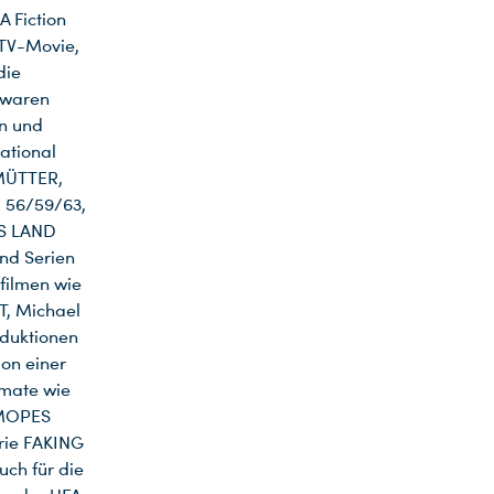
 Fiction
 TV-Movie,
die
 waren
en und
ational
MÜTTER,
 56/59/63,
ES LAND
nd Serien
filmen wie
, Michael
oduktionen
on einer
rmate wie
 MOPES
rie FAKING
ch für die