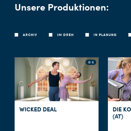
Unsere Produktionen:
ARCHIV
IM DREH
IN PLANUNG
© 6
WICKED DEAL
DIE K
(AT)