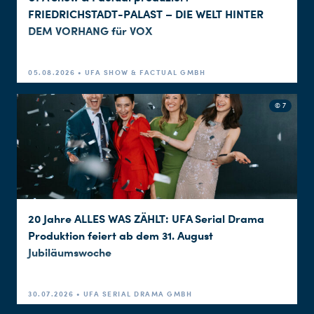
FRIEDRICHSTADT-PALAST – DIE WELT HINTER
DEM VORHANG für VOX
05.08.2026 • UFA SHOW & FACTUAL GMBH
Du nutzt leider einen Browser, den wir nicht mehr unterstützen. Wir können nicht garantieren, dass die Webseite mit diesem Browser ordnungsgemäß funktioniert. Bitte lade einen aktuellen Browser herunter.
© 7
20 Jahre ALLES WAS ZÄHLT: UFA Serial Drama
Produktion feiert ab dem 31. August
Jubiläumswoche
30.07.2026 • UFA SERIAL DRAMA GMBH