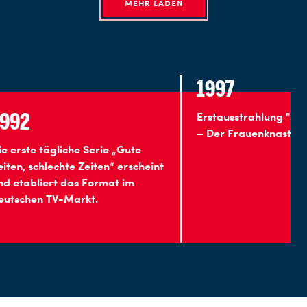
MEHR LADEN
1997
Erstausstrahlung "Hinter Gitt
– Der Frauenknast"
 tägliche Serie „Gute
chlechte Zeiten“ erscheint
iert das Format im
n TV-Markt.