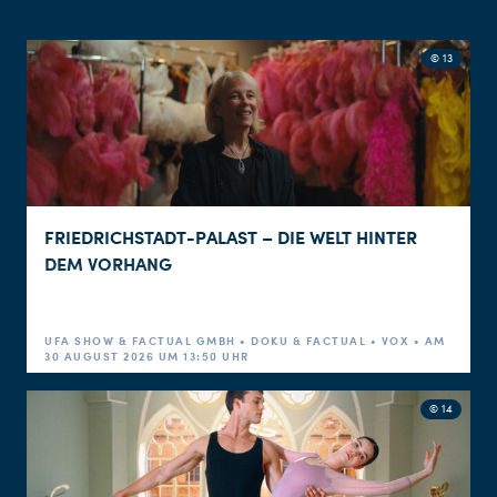
© 13
FRIEDRICHSTADT-PALAST – DIE WELT HINTER
DEM VORHANG
UFA SHOW & FACTUAL GMBH • DOKU & FACTUAL • VOX • AM
30 AUGUST 2026 UM 13:50 UHR
© 14