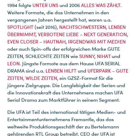
1994 folgte
UNTER UNS
und 2006
ALLES WAS ZÄHLT
.
Weitere Formate, die das Unternehmen in den
vergangenen Jahren hergestellt hat, waren u.a.
SPOTLIGHT
(seit 2016),
NACHTSCHWESTERN
,
LENßEN
ÜBERNIMMT
,
VERBOTENE LIEBE – NEXT GENERATION
,
EVEN CLOSER – HAUTNAH
,
IRGENDWAS MIT MEDIEN
oder auch Spin-offs der erfolgreichen Marke GUTE
ZEITEN, SCHLECHTE ZEITEN wie
SUNNY
,
NIHAT
und
LEON
. Jüngste Formate aus dem Hause UFA SERIAL
DRAMA sind u.a.
LENßEN HILFT
und
UFERPARK – GUTE
ZEITEN, WILDE ZEITEN
, ein GZSZ-Format für die
jüngere Zielgruppe. Die Langlebigkeit der Serien und
die Innovationskraft des Unternehmens machen UFA
Serial Drama zum Marktführer in seinem Segment.
Die UFA ist Teil des international tätigen Medien- und
Entertainmentunternehmens Fremantle, das das
weltweite Produktionsgeschäft der zu Bertelsmann
gehörenden RTL Group betreibt. CEO der UFA ist