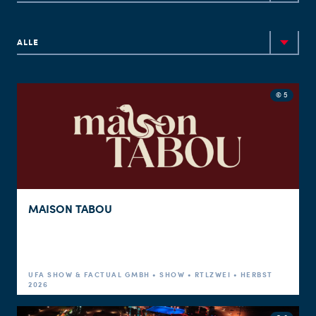
ALLE
© 5
MAISON TABOU
UFA SHOW & FACTUAL GMBH • SHOW • RTLZWEI • HERBST
2026