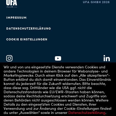
UFA GMBH 2026
IMPRESSUM
DATENSCHUTZERKLÄRUNG
COOKIE EINSTELLUNGEN
Wir und von uns eingesetzte Dienste verwenden Cookies und
andere Technologien in deinem Browser für Webanalyse- und
Marketingzwecke. Durch einen Klick auf den „Alle akzeptieren“-
Copyrights: 1 - Prime Video/Stephan Rabold, 2 - Foto: MG RTL D/Bernd Jaworek, 3 -
Button erklärst du dich damit einverstanden. Das Einverständnis
UFA Documentary/Martin L. Ludwig, 4 - RTL II, 5 - RTLZWEI / UFA Show & Factual, 6 -
kannst du jederzeit für die Zukunft widerrufen.
Bitte beachte,
Prime Video, 7 - RTL, 8 - SWR, 9 - UFA PRODUKCIÓ, 10 - ARD/Morris Mac Matzen, 11 -
dass diese sog. Drittländer wie die USA ggf. nicht die
VOX / UFA Show & Factual, 12 - UFA Show & Factual, 13 - ZDF / Steffen Junghans, 14 -
Datenschutzstandards wie EU/EWR-Staaten haben können,
ZDF/Sandra Ludewig, 15 - WDR_UFA, 16 - NDR/Thomas Hamelmann, 17 -
sodass deine Rechtsdurchsetzung erschwert und Zugriffe von
Shutterstock/silverkblackstock, 18 - DFB / Philipp Reinhard, 19 - NDR/Alfred-Wegener-
Institut/Esther Horvath, 20 - Stefan Erhard, 21 - ZDF/Sascha Hoecker, 22 - ZDF/Hardy
deren Behörden nicht ausgeschlossen werden können.
Weitere
Spitz, 23 - Netflix, 24 - Warner Bros. Film Productions Germany/ UFA Fiction/ UFA
Details zu den eingesetzten Cookies und Diensten, ihrer
Mitte/ Xiomara Bender, 25 - Prime Video / Florian Reick, 26 - ARD Degeto Film/UFA
Verwendung und zur Änderung der Cookie-Einstellungen findest
Fiction/Roland Suso Richter, 27 - RTL/ Stephan Rabold, 28 - Claudius Pflug, 29 -
du unter „Auswählen“ sowie in unserer
Datenschutzerklärung
.
SUPER RTL/UFA Serial Drama/Sascha Hoecker, 30 - RTL / Matthias Marx, 31 - MDR /