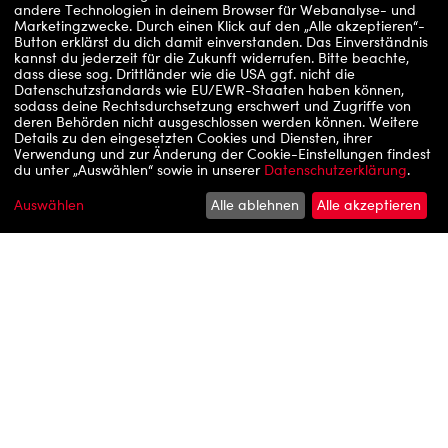
INSPIRING ENTERTAINMENT
andere Technologien in deinem Browser für Webanalyse- und
Marketingzwecke. Durch einen Klick auf den „Alle akzeptieren“-
Button erklärst du dich damit einverstanden. Das Einverständnis
kannst du jederzeit für die Zukunft widerrufen.
Bitte beachte,
dass diese sog. Drittländer wie die USA ggf. nicht die
Datenschutzstandards wie EU/EWR-Staaten haben können,
MEHR ÜBER DIE UFA
sodass deine Rechtsdurchsetzung erschwert und Zugriffe von
deren Behörden nicht ausgeschlossen werden können.
Weitere
Details zu den eingesetzten Cookies und Diensten, ihrer
Verwendung und zur Änderung der Cookie-Einstellungen findest
du unter „Auswählen“ sowie in unserer
Datenschutzerklärung
.
© 1
Auswählen
Alle ablehnen
Alle akzeptieren
© 2
Neue Folgen von HARTZ UND HERZLICH – TAG
FÜR TAG BENZ-BARACKEN ab dem 10. August