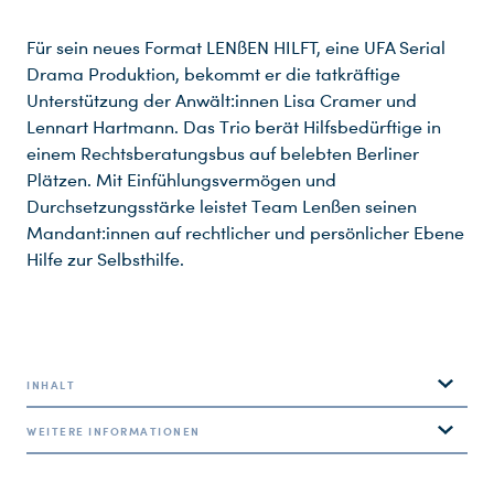
Für sein neues Format LENßEN HILFT, eine UFA Serial
Drama Produktion, bekommt er die tatkräftige
Unterstützung der Anwält:innen Lisa Cramer und
Lennart Hartmann. Das Trio berät Hilfsbedürftige in
einem Rechtsberatungsbus auf belebten Berliner
Plätzen. Mit Einfühlungsvermögen und
Durchsetzungsstärke leistet Team Lenßen seinen
Mandant:innen auf rechtlicher und persönlicher Ebene
Hilfe zur Selbsthilfe.
INHALT
WEITERE INFORMATIONEN
Team Lenßen empfängt seine Mandant:innen in einem
Beratungsbus auf belebten Plätzen mitten in Berlin.
LENßEN HILFT ist eine Produktion der UFA Serial Drama für SAT.1.
Die Mandate sind an echte Fälle angelehnt, die