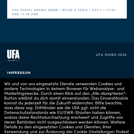
UFA SERIAL DRAMA GMBH • REIHE & SERIE • SAT.1 • 17.00
UND 17.30 UHR
UFA GMBH 2026
IMPRESSUM
Wir und von uns eingesetzte Dienste verwenden Cookies und
DATENSCHUTZERKLÄRUNG
andere Technologien in deinem Browser für Webanalyse- und
Marketingzwecke. Durch einen Klick auf den „Alle akzeptieren“-
Button erklärst du dich damit einverstanden. Das Einverständnis
COOKIE EINSTELLUNGEN
kannst du jederzeit für die Zukunft widerrufen.
Bitte beachte,
dass diese sog. Drittländer wie die USA ggf. nicht die
Datenschutzstandards wie EU/EWR-Staaten haben können,
sodass deine Rechtsdurchsetzung erschwert und Zugriffe von
deren Behörden nicht ausgeschlossen werden können.
Weitere
Details zu den eingesetzten Cookies und Diensten, ihrer
Verwendung und zur Änderung der Cookie-Einstellungen findest