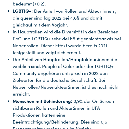
bedeutet (+0,2).
LGBTIQ+:
Der Anteil von Rollen und Akteur:innen ,
die queer sind lag 2022 bei 4,6% und damit
gleichauf mit dem Vorjahr.
In Hauptrollen wird die Diversität in den Bereichen
PoC und LGBTIQ+ sehr viel häufiger sichtbar als bei
Nebenrollen. Dieser Effekt wurde bereits 2021
festgestellt und zeigt sich erneut.
Der Anteil von Hauptrollen/Hauptakteur:innen die
weiblich sind, People of Color oder der LGBTIQ+
Community angehören entsprach in 2022 den
Zielwerten für die deutsche Gesellschaft. Bei
Nebenrollen/Nebenakteur:innen ist dies noch nicht
erreicht.
Menschen mit Behinderung:
0,9% der On Screen
Du nutzt leider einen Browser, den wir nicht mehr unterstützen. Wir können nicht garantieren, dass die Webseite mit diesem Browser ordnungsgemäß funktioniert. Bitte lade einen aktuellen Browser herunter.
sichtbaren Rollen und Akteur:innen in UFA
Produktionen hatten eine
Beeinträchtigung/Behinderung. Dies sind 0,6
Prozentpunkte weniger als im Vorjahr.