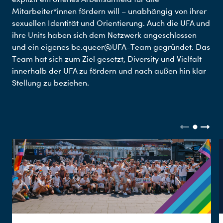
Mitarbeiter*innen fördern will – unabhängig von ihrer
sexuellen Identität und Orientierung. Auch die UFA und
ihre Units haben sich dem Netzwerk angeschlossen
und ein eigenes be.queer@UFA-Team gegründet. Das
Team hat sich zum Ziel gesetzt, Diversity und Vielfalt
innerhalb der UFA zu fördern und nach außen hin klar
Stellung zu beziehen.
Du nutzt leider einen Browser, den wir nicht mehr unterstützen. Wir können nicht garantieren, dass die Webseite mit diesem Browser ordnungsgemäß funktioniert. Bitte lade einen aktuellen Browser herunter.