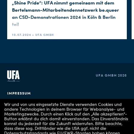
„Shine Pride“: UFA nimmt gemeinsam mit dem
Bertelsmann-Mitarbeitendennetzwerk be.queer
an CSD-Demonstrationen 2024 in Köln & Berlin
teil
10.07.2024 • UFA GMBH
UFA GMBH 2026
IMPRESSUM
Wir und von uns eingesetzte Dienste verwenden Cookies und
DATENSCHUTZERKLÄRUNG
andere Technologien in deinem Browser für Webanalyse- und
Marketingzwecke. Durch einen Klick auf den „Alle akzeptieren“-
Button erklärst du dich damit einverstanden. Das Einverständnis
COOKIE EINSTELLUNGEN
kannst du jederzeit für die Zukunft widerrufen.
Bitte beachte,
dass diese sog. Drittländer wie die USA ggf. nicht die
Datenschutzstandards wie EU/EWR-Staaten haben können,