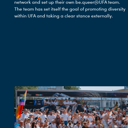
network and set up their own be.queer@UFA team.
The team has set itself the goal of promoting diversity
within UFA and taking a clear stance externally.
Du nutzt leider einen Browser, den wir nicht mehr unterstützen. Wir können nicht garantieren, dass die Webseite mit diesem Browser ordnungsgemäß funktioniert. Bitte lade einen aktuellen Browser herunter.