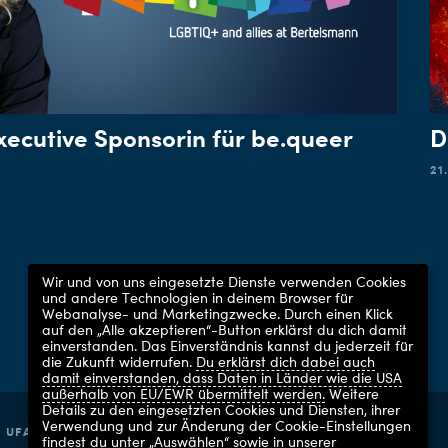
xecutive Sponsorin für be.queer
D
21
Wir und von uns eingesetzte Dienste verwenden Cookies
und andere Technologien in deinem Browser für
Webanalyse- und Marketingzwecke. Durch einen Klick
auf den „Alle akzeptieren“-Button erklärst du dich damit
einverstanden. Das Einverständnis kannst du jederzeit für
die Zukunft widerrufen.
Du erklärst dich dabei auch
damit einverstanden, dass Daten in Länder wie die USA
außerhalb von EU/EWR übermittelt werden.
Weitere
Details zu den eingesetzten Cookies und Diensten, ihrer
Verwendung und zur Änderung der Cookie-Einstellungen
UFA GMBH 2026
findest du unter „Auswählen“ sowie in unserer