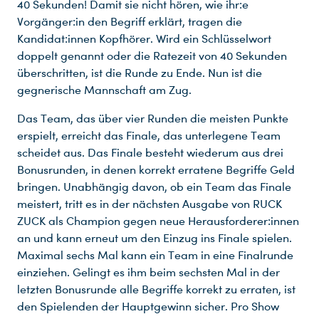
40 Sekunden! Damit sie nicht hören, wie ihr:e
Vorgänger:in den Begriff erklärt, tragen die
Kandidat:innen Kopfhörer. Wird ein Schlüsselwort
doppelt genannt oder die Ratezeit von 40 Sekunden
überschritten, ist die Runde zu Ende. Nun ist die
gegnerische Mannschaft am Zug.
Das Team, das über vier Runden die meisten Punkte
erspielt, erreicht das Finale, das unterlegene Team
scheidet aus. Das Finale besteht wiederum aus drei
Bonusrunden, in denen korrekt erratene Begriffe Geld
bringen. Unabhängig davon, ob ein Team das Finale
meistert, tritt es in der nächsten Ausgabe von RUCK
ZUCK als Champion gegen neue Herausforderer:innen
an und kann erneut um den Einzug ins Finale spielen.
Maximal sechs Mal kann ein Team in eine Finalrunde
Du nutzt leider einen Browser, den wir nicht mehr unterstützen. Wir können nicht garantieren, dass die Webseite mit diesem Browser ordnungsgemäß funktioniert. Bitte lade einen aktuellen Browser herunter.
einziehen. Gelingt es ihm beim sechsten Mal in der
letzten Bonusrunde alle Begriffe korrekt zu erraten, ist
den Spielenden der Hauptgewinn sicher. Pro Show