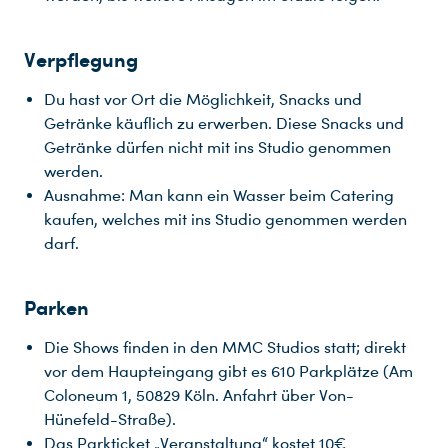
Verpflegung
Du hast vor Ort die Möglichkeit, Snacks und
Getränke käuflich zu erwerben. Diese Snacks und
Getränke dürfen nicht mit ins Studio genommen
werden.
Ausnahme: Man kann ein Wasser beim Catering
kaufen, welches mit ins Studio genommen werden
darf.
Parken
Die Shows finden in den MMC Studios statt; direkt
vor dem Haupteingang gibt es 610 Parkplätze (Am
Bitte bestätige deine Anmeldung.
Wir haben dir eine Email zur Bestätigung deiner Anmeldung zum Newsletter geschickt. Bitte klicke auf den Link in der Mail.
Leider konnten wir deine Email Adresse nicht in unserem Verteiler speichern. Bitte versuche es später erneut.
Freue dich auf top-aktuelle News und Highlights rumd um Film, Fernsehen und Shows. Wir halten dich auf dem Laufenden. Deine UFA.
Es tut uns leid, aber wir konnten deine Anfrage leider nicht verarbeiten. Bitte versuche es erneut.
Du nutzt leider einen Browser, den wir nicht mehr unterstützen. Wir können nicht garantieren, dass die Webseite mit diesem Browser ordnungsgemäß funktioniert. Bitte lade einen aktuellen Browser herunter.
Coloneum 1, 50829 Köln. Anfahrt über Von-
Hünefeld-Straße).
Das Parkticket „Veranstaltung“ kostet 10€