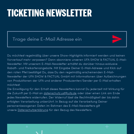
TICKETING NEWSLETTER
Du möchtest regelmäßig über unsere Show-Highlights informiert werden und keinen
Vorverkauf mehr verpassen? Dann abonniere unseren UFA SHOW & FACTUAL E-Mail-
Newsletter. Mit unserem E-Mail-Newsletter erhältst du darüber hinaus exklusive
Rabatt- und Freikartenangebote. Mit Eingabe Deiner E-Mail-Adresse und Klick auf
den roten Pfeil bestätigst Du, dass Du den regelmäßig erscheinenden E-Mail-
Newsletter der UFA SHOW & FACTUAL GmbH mit Informationen über Aufzeichnungen
von Produktionen der UFA und anderer Produzenten/Sender per E-Mail erhalten
möchtest.
Die Einwilligung für den Erhalt dieses Newsletters kannst Du jederzeit mit Wirkung für
die Zukunft per E-Mail an
datenschutz.usf@ufa.de
oder über einen Link am Ende
jedes Newsletters widerrufen. Der Widerruf lässt die Rechtmäßigkeit der bis dahin
erfolgten Verarbeitung unberührt. In Bezug auf die Verarbeitung Deiner
personenbezogenen Daten im Rahmen des E-Mail-Newsletters gilt
unsere
Datenschutzerklärung
für den Bezug des Newsletters.