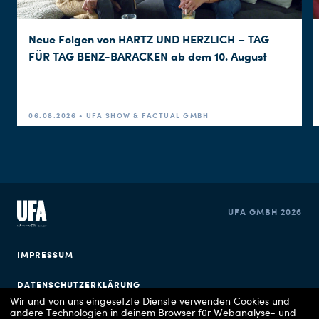
Neue Folgen von HARTZ UND HERZLICH – TAG
FÜR TAG BENZ-BARACKEN ab dem 10. August
06.08.2026 • UFA SHOW & FACTUAL GMBH
UFA GMBH 2026
IMPRESSUM
DATENSCHUTZERKLÄRUNG
Wir und von uns eingesetzte Dienste verwenden Cookies und
andere Technologien in deinem Browser für Webanalyse- und
COOKIE EINSTELLUNGEN