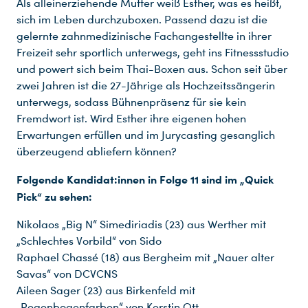
Als alleinerziehende Mutter weiß Esther, was es heißt,
sich im Leben durchzuboxen. Passend dazu ist die
gelernte zahnmedizinische Fachangestellte in ihrer
Freizeit sehr sportlich unterwegs, geht ins Fitnessstudio
und powert sich beim Thai-Boxen aus. Schon seit über
zwei Jahren ist die 27-Jährige als Hochzeitssängerin
unterwegs, sodass Bühnenpräsenz für sie kein
Fremdwort ist. Wird Esther ihre eigenen hohen
Erwartungen erfüllen und im Jurycasting gesanglich
überzeugend abliefern können?
Folgende Kandidat:innen in Folge 11 sind im „Quick
Pick“ zu sehen:
Nikolaos „Big N“ Simediriadis (23) aus Werther mit
„Schlechtes Vorbild“ von Sido
Raphael Chassé (18) aus Bergheim mit „Nauer alter
Savas“ von DCVCNS
Aileen Sager (23) aus Birkenfeld mit
„Regenbogenfarben“ von Kerstin Ott