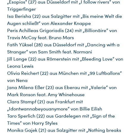
„Esopios“ (27) aus Düsseldorf mit „I follow rivers“ von
Triggerfinger
Isa Berisha (22) aus Salzgitter mit „Bis meine Welt die
Augen schließt“ von Alexander Knappe
Peris Achilleas Grigoriadis (24) mit „Billionäire“ von
Travis McCoy feat. Bruno Mars
Fatih Yüksel (28) aus Düsseldorf mit „Dancing with a
Stranger“ von Sam Smith feat. Normani
Jill Lange (22) aus Römerstein mit „Bleeding Love“ von
Leona Lewis
Olivia Reichert (22) aus München mit „99 Luftballons“
von Nena
Jana Milena Eßer (23) aus Eberau mit „Valerie“ von
Mark Ronson feat. Amy Whinehouse
Clara Stampf (21) aus Frankfurt mit
„Idontwannabeyouanymore“ von Billie Eilish
Taro Sperlich (22) aus Gardelegen mit „Sign of the
Times“ von Harry Styles
Monika Gajek (21) aus Salzgitter mit „Nothing breaks