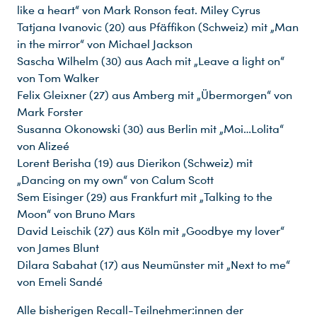
like a heart“ von Mark Ronson feat. Miley Cyrus
Tatjana Ivanovic (20) aus Pfäffikon (Schweiz) mit „Man
in the mirror“ von Michael Jackson
Sascha Wilhelm (30) aus Aach mit „Leave a light on“
von Tom Walker
Felix Gleixner (27) aus Amberg mit „Übermorgen“ von
Mark Forster
Susanna Okonowski (30) aus Berlin mit „Moi…Lolita“
von Alizeé
Lorent Berisha (19) aus Dierikon (Schweiz) mit
„Dancing on my own“ von Calum Scott
Sem Eisinger (29) aus Frankfurt mit „Talking to the
Moon“ von Bruno Mars
David Leischik (27) aus Köln mit „Goodbye my lover“
von James Blunt
Dilara Sabahat (17) aus Neumünster mit „Next to me“
von Emeli Sandé
Alle bisherigen Recall-Teilnehmer:innen der