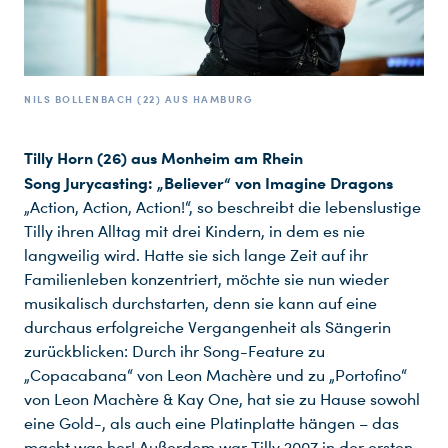
NILS BOLLENBACH (22) AUS HAMBURG
Tilly Horn (26) aus Monheim am Rhein
Song Jurycasting: „Believer“ von Imagine Dragons
„Action, Action, Action!“, so beschreibt die lebenslustige
Tilly ihren Alltag mit drei Kindern, in dem es nie
langweilig wird. Hatte sie sich lange Zeit auf ihr
Familienleben konzentriert, möchte sie nun wieder
musikalisch durchstarten, denn sie kann auf eine
durchaus erfolgreiche Vergangenheit als Sängerin
zurückblicken: Durch ihr Song-Feature zu
„Copacabana“ von Leon Machère und zu „Portofino“
von Leon Machère & Kay One, hat sie zu Hause sowohl
eine Gold-, als auch eine Platinplatte hängen – das
macht was her! Außerdem war Tilly 2007 in der ersten