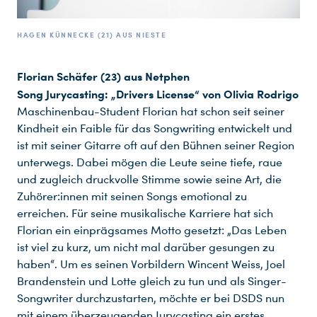
HAGEN KÜNNECKE (21) AUS NIESTE
Florian Schäfer (23) aus Netphen
Song Jurycasting: „Drivers License“ von Olivia Rodrigo
Maschinenbau-Student Florian hat schon seit seiner
Kindheit ein Faible für das Songwriting entwickelt und
ist mit seiner Gitarre oft auf den Bühnen seiner Region
unterwegs. Dabei mögen die Leute seine tiefe, raue
und zugleich druckvolle Stimme sowie seine Art, die
Zuhörer:innen mit seinen Songs emotional zu
erreichen. Für seine musikalische Karriere hat sich
Florian ein einprägsames Motto gesetzt: „Das Leben
Du nutzt leider einen Browser, den wir nicht mehr unterstützen. Wir können nicht garantieren, dass die Webseite mit diesem Browser ordnungsgemäß funktioniert. Bitte lade einen aktuellen Browser herunter.
ist viel zu kurz, um nicht mal darüber gesungen zu
haben“. Um es seinen Vorbildern Wincent Weiss, Joel
Brandenstein und Lotte gleich zu tun und als Singer-
Songwriter durchzustarten, möchte er bei DSDS nun
mit einem überzeugenden Jurycasting ein erstes