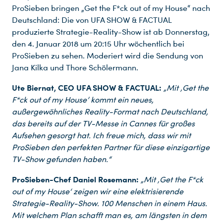
ProSieben bringen „Get the F*ck out of my House“ nach
Deutschland: Die von UFA SHOW & FACTUAL
produzierte Strategie-Reality-Show ist ab Donnerstag,
den 4. Januar 2018 um 20:15 Uhr wöchentlich bei
ProSieben zu sehen. Moderiert wird die Sendung von
Jana Kilka und Thore Schölermann.
Ute Biernat, CEO UFA SHOW & FACTUAL:
„Mit ‚Get the
F*ck out of my House’ kommt ein neues,
außergewöhnliches Reality-Format nach Deutschland,
das bereits auf der TV-Messe in Cannes für großes
Aufsehen gesorgt hat. Ich freue mich, dass wir mit
ProSieben den perfekten Partner für diese einzigartige
TV-Show gefunden haben.“
ProSieben-Chef Daniel Rosemann:
„Mit ‚Get the F*ck
out of my House‘ zeigen wir eine elektrisierende
Strategie-Reality-Show. 100 Menschen in einem Haus.
Mit welchem Plan schafft man es, am längsten in dem