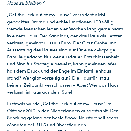
Haus zu bleiben.“
„Get the F*ck out of my House“ verspricht dicht
gepacktes Drama und echte Emotionen. 100 völlig
fremde Menschen leben vier Wochen lang gemeinsam
in einem Haus. Der Kandidat, der das Haus als Letzter
verlässt, gewinnt 100.000 Euro. Der Clou: Größe und
Ausstattung des Hauses sind nur für eine 4-köpfige
Familie gedacht. Nur wer Ausdauer, Entschlossenheit
und Sinn für Strategie beweist, kann gewinnen! Wer
hält dem Druck und der Enge im Einfamilienhaus
stand? Wer gibt vorzeitig auf? Die Haustür ist zu
keinem Zeitpunkt verschlossen – Aber: Wer das Haus
verlässt, ist raus aus dem Spiel!
Erstmals wurde „Get the F*ck out of my House“ im
Oktober 2016 in den Niederlanden ausgestrahlt. Der
Sendung gelang der beste Show-Neustart seit sechs
Du nutzt leider einen Browser, den wir nicht mehr unterstützen. Wir können nicht garantieren, dass die Webseite mit diesem Browser ordnungsgemäß funktioniert. Bitte lade einen aktuellen Browser herunter.
Monaten bei RTL5 und überstieg den