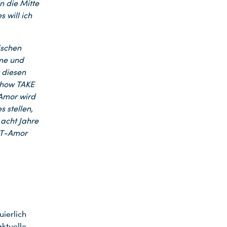
n die Mitte
 will ich
ischen
rme und
 diesen
-Show TAKE
 Amor wird
 stellen,
 acht Jahre
OUT-Amor
uierlich
aktuelle