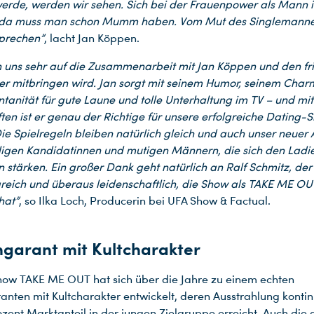
erde, werden wir sehen. Sich bei der Frauenpower als Mann i
, da muss man schon Mumm haben. Vom Mut des Singlemannes
sprechen”
, lacht Jan Köppen.
n uns sehr auf die Zusammenarbeit mit Jan Köppen und den fr
er mitbringen wird. Jan sorgt mit seinem Humor, seinem Cha
ntanität für gute Laune und tolle Unterhaltung im TV – und mit
ten ist er genau der Richtige für unsere erfolgreiche Dating
e Spielregeln bleiben natürlich gleich und auch unser neuer
illigen Kandidatinnen und mutigen Männern, die sich den Ladies
 stärken. Ein großer Dank geht natürlich an Ralf Schmitz, der
greich und überaus leidenschaftlich, die Show als TAKE ME 
hat”
, so Ilka Loch, Producerin bei UFA Show & Factual.
garant mit Kultcharakter
ow TAKE ME OUT hat sich über die Jahre zu einem echten
nten mit Kultcharakter entwickelt, deren Ausstrahlung kontin
ozent Marktanteil in der jungen Zielgruppe erreicht. Auch die 