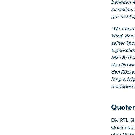
behalten w
zu stellen
gar nicht 
“Wir freue
Wind, den 
seiner Spo
Eigenschaf
ME OUT! Di
den flirtw
Du nutzt leider einen Browser, den wir nicht mehr unterstützen. Wir können nicht garantieren, dass die Webseite mit diesem Browser ordnungsgemäß funktioniert. Bitte lade einen aktuellen Browser herunter.
den Rücken
lang erfol
moderiert 
Quoten
Die RTL-Sh
Quotengara
über 16 Pr