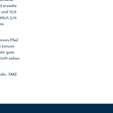
d erzielte
n und 15,6
tlich 2,15
ens
mors Pfeil
m Januar
sehr gute
hnitt sahen
Köln. TAKE