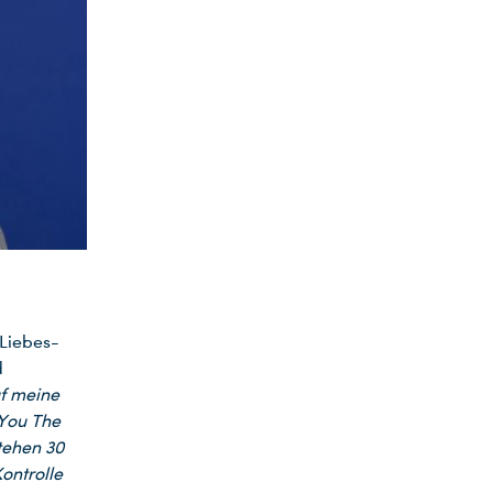
Liebes-
d
uf meine
 You The
stehen 30
ontrolle