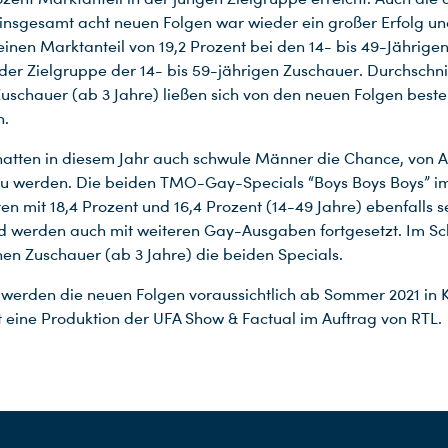
t insgesamt acht neuen Folgen war wieder ein großer Erfolg un
 einen Marktanteil von 19,2 Prozent bei den 14- bis 49-Jährige
 der Zielgruppe der 14- bis 59-jährigen Zuschauer. Durchschnit
Zuschauer (ab 3 Jahre) ließen sich von den neuen Folgen best
n.
hatten in diesem Jahr auch schwule Männer die Chance, von A
zu werden. Die beiden TMO-Gay-Specials “Boys Boys Boys” i
ten mit 18,4 Prozent und 16,4 Prozent (14-49 Jahre) ebenfalls 
 werden auch mit weiteren Gay-Ausgaben fortgesetzt. Im Sc
onen Zuschauer (ab 3 Jahre) die beiden Specials.
 werden die neuen Folgen voraussichtlich ab Sommer 2021 in 
 eine Produktion der UFA Show & Factual im Auftrag von RTL.