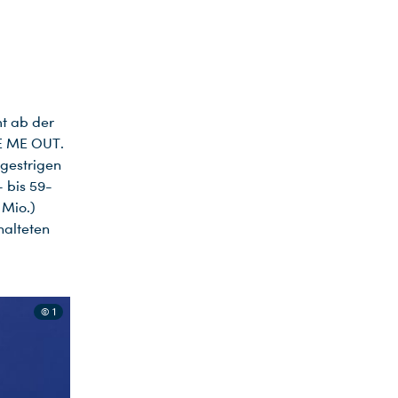
mt ab der
KE ME OUT.
 gestrigen
- bis 59-
 Mio.)
halteten
© 1