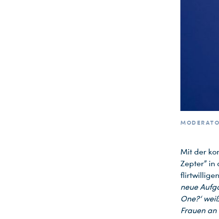
MODERATO
Mit der ko
Zepter” in
flirtwilli
neue Aufga
One?‘ weiß
Frauen an 