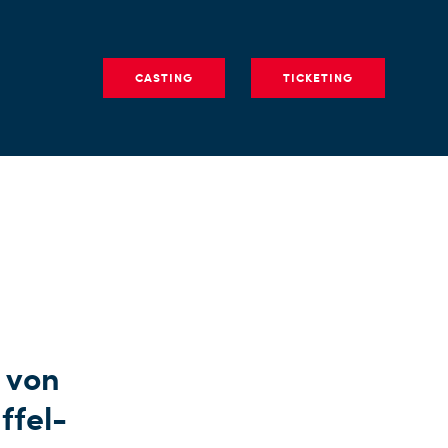
CASTING
TICKETING
 von
ffel-