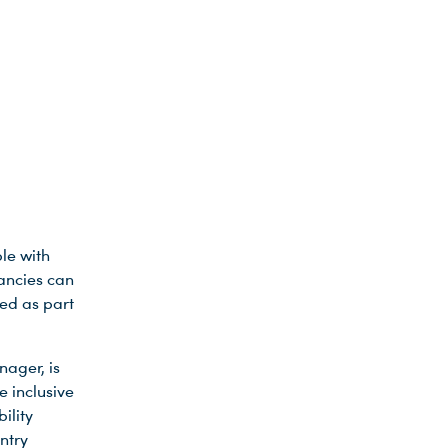
ple with
cancies can
ed as part
nager, is
e inclusive
ility
ntry