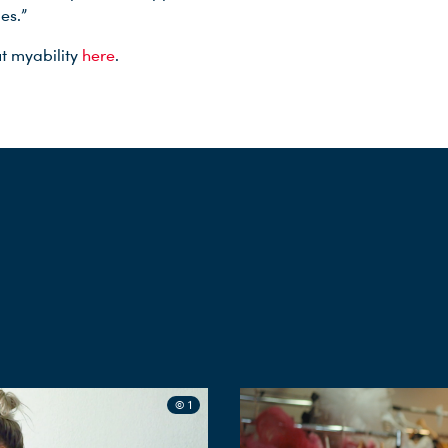
es.”
t myability
here
.
© 1