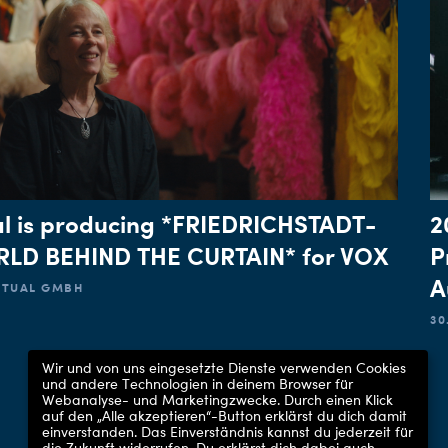
l is producing *FRIEDRICHSTADT-
2
LD BEHIND THE CURTAIN* for VOX
P
A
ACTUAL GMBH
30
Wir und von uns eingesetzte Dienste verwenden Cookies
und andere Technologien in deinem Browser für
Webanalyse- und Marketingzwecke. Durch einen Klick
auf den „Alle akzeptieren“-Button erklärst du dich damit
einverstanden. Das Einverständnis kannst du jederzeit für
die Zukunft widerrufen.
Du erklärst dich dabei auch