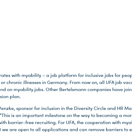
tes with myability – a job platform for inclusive jobs for peo
s or chronic illnesses in Germany. From now on, all UFA job va
und on myability.jobs. Other Bertelsmann companies have join
usion plan.
enzke, sponsor for inclusion in the Diversity Circle and HR Ma
 “This is an important milestone on the way to becoming a mor
th barrier-free recruiting. For UFA, the cooperation with myab
 we are open to all applications and can remove barriers to e