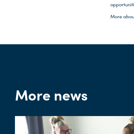
opportuniti
More abou
More news