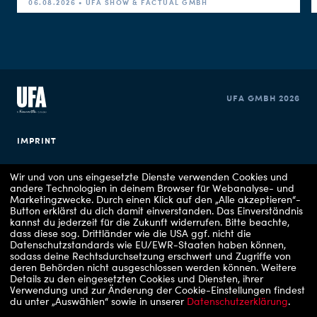
06.08.2026 • UFA SHOW & FACTUAL GMBH
UFA GMBH 2026
IMPRINT
PRIVACY POLICY
Wir und von uns eingesetzte Dienste verwenden Cookies und
andere Technologien in deinem Browser für Webanalyse- und
Marketingzwecke. Durch einen Klick auf den „Alle akzeptieren“-
COOKIE CONSENT
Button erklärst du dich damit einverstanden. Das Einverständnis
kannst du jederzeit für die Zukunft widerrufen.
Bitte beachte,
dass diese sog. Drittländer wie die USA ggf. nicht die
Datenschutzstandards wie EU/EWR-Staaten haben können,
sodass deine Rechtsdurchsetzung erschwert und Zugriffe von
deren Behörden nicht ausgeschlossen werden können.
Weitere
Details zu den eingesetzten Cookies und Diensten, ihrer
Verwendung und zur Änderung der Cookie-Einstellungen findest
du unter „Auswählen“ sowie in unserer
Datenschutzerklärung
.
Copyrights: 1 - RTLZWEI / UFA Show & Factual, 2 - VOX / UFA Show & Factual, 3 -
RTL/ Julia Feldhagen, 4 - ARD Degeto Film/UFA Fiction/Hans-Joachim Pfeiffer, 5 -