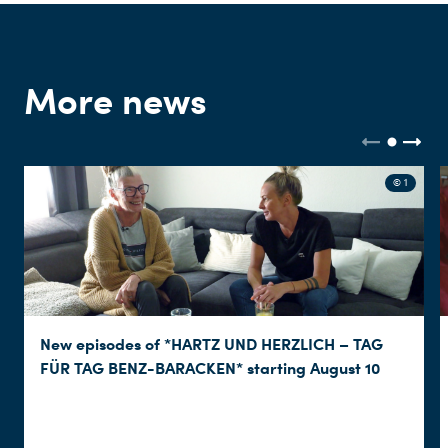
Du nutzt leider einen Browser, den wir nicht mehr unterstützen. Wir können nicht garantieren, dass die Webseite mit diesem Browser ordnungsgemäß funktioniert. Bitte lade einen aktuellen Browser herunter.
More news
© 1
New episodes of *HARTZ UND HERZLICH – TAG
FÜR TAG BENZ-BARACKEN* starting August 10