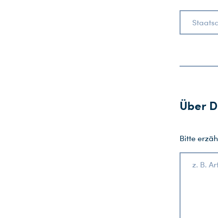
Staatsa
Über D
Bitte erzäh
z. B. A