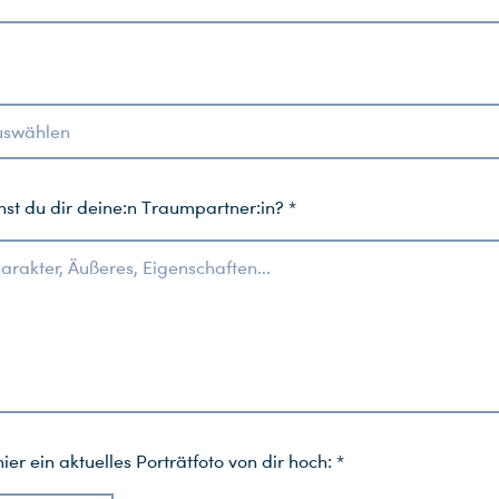
auswählen
st du dir deine:n Traumpartner:in? *
harakter, Äußeres, Eigenschaften...
hier ein aktuelles Porträtfoto von dir hoch: *