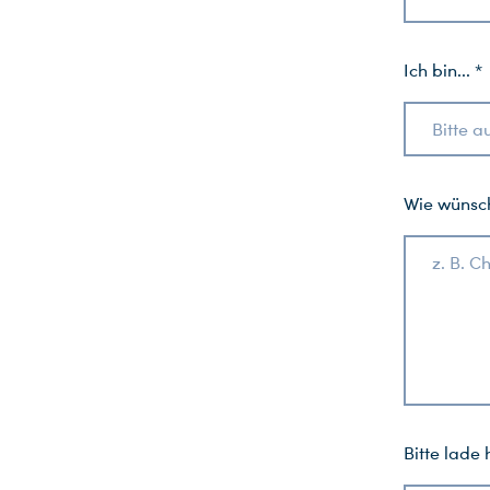
Ich bin... *
Bitte 
Wie wünsch
z. B. C
Bitte lade 