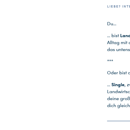
LIEBE? INT
Du…
Land
… bist
Alltag mit 
das untens
***
Oder bist 
Single
…
, 
Landwirtsc
deine groß
dich gleich