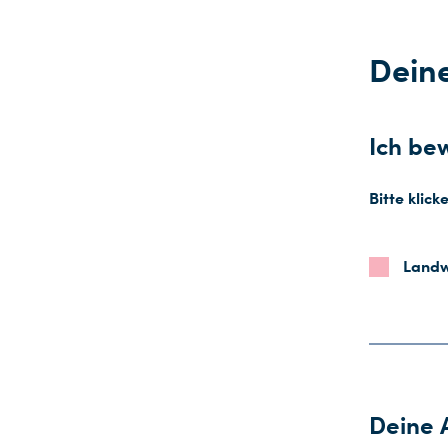
Dein
Ich bew
Bitte klick
Landw
Deine