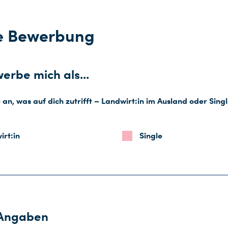
e Bewerbung
erbe mich als...
e an, was auf dich zutrifft – Landwirt:in im Ausland oder Singl
irt:in
Single
 Angaben