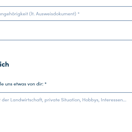
ngehörigkeit (lt. Ausweisdokument) *
ich
le uns etwas von dir: *
rt der Landwirtschaft, private Situation, Hobbys, Interessen...