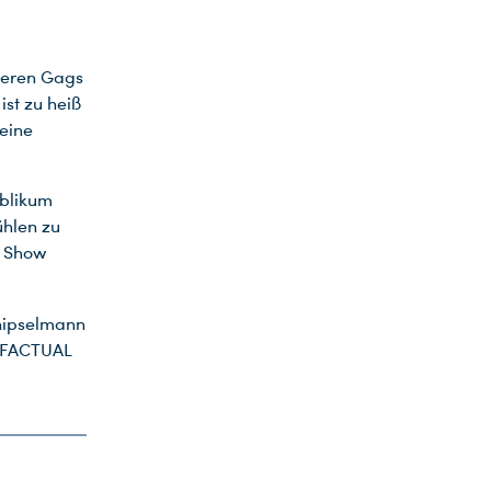
everen Gags
ist zu heiß
eine
ublikum
ühlen zu
e Show
hnipselmann
& FACTUAL