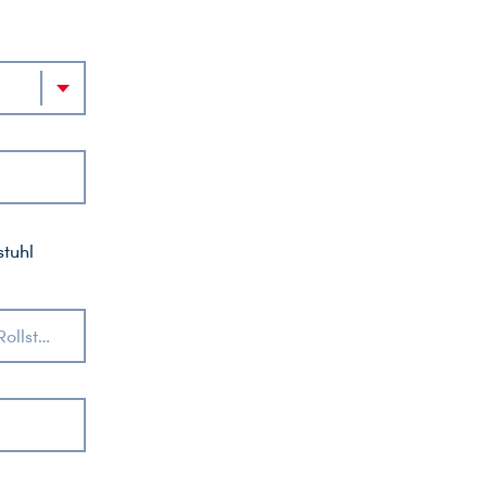
stuhl
Sind Sie oder eine der Begleitpersonen auf eine Gehhilfe oder einen Rollstuhl angewiesen?