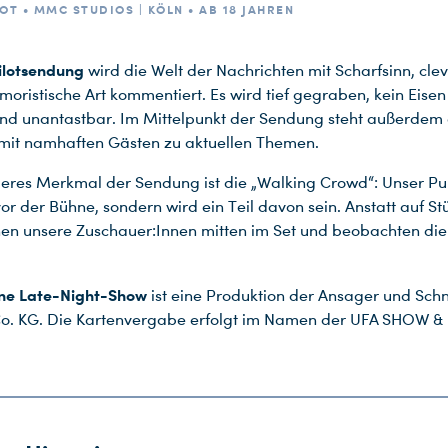
OT • MMC STUDIOS | KÖLN • AB 18 JAHREN
ilotsendung
wird die Welt der Nachrichten mit Scharfsinn, cl
oristische Art kommentiert. Es wird tief gegraben, kein Eisen 
d unantastbar. Im Mittelpunkt der Sendung steht außerdem 
mit namhaften Gästen zu aktuellen Themen.
eres Merkmal der Sendung ist die „Walking Crowd“: Unser P
 vor der Bühne, sondern wird ein Teil davon sein. Anstatt auf St
ehen unsere Zuschauer:Innen mitten im Set und beobachten di
eine Late-Night-Show
ist eine Produktion der Ansager und Sc
o. KG. Die Kartenvergabe erfolgt im Namen der UFA SHOW 