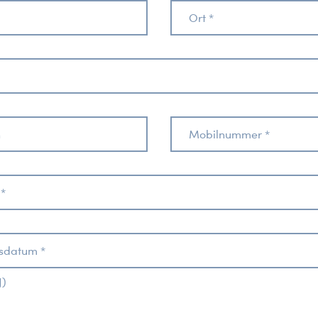
Ort *
n
Mobilnummer *
 *
sdatum *
J)