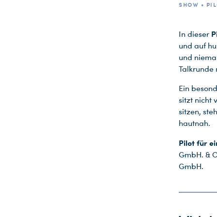
SHOW • PIL
P
In dieser
und auf hum
und nieman
Talkrunde 
Ein besond
sitzt nicht
sitzen, st
hautnah.
Pilot für 
GmbH. & C
GmbH.