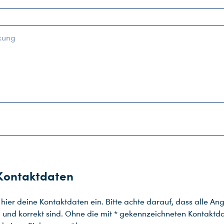
ighlights rund um Film, Fernsehen und Shows. Wir halten dich auf dem Laufenden. Deine UFA.
rfolgreich verschickt! Bitte beachte:
kung
Kontaktdaten
e hier deine Kontaktdaten ein. Bitte achte darauf, dass alle A
g und korrekt sind. Ohne die mit * gekennzeichneten Kontaktd