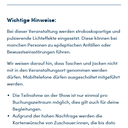
Du nutzt leider einen Browser, den wir nicht mehr unterstützen. Wir können nicht garantieren, dass die Webseite mit diesem Browser ordnungsgemäß funktioniert. Bitte lade einen aktuellen Browser herunter.
Wichtige Hinweise:
Bei dieser Veranstaltung werden stroboskopartige und
pulsierende Lichteffekte eingesetzt. Diese können bei
manchen Personen zu epileptischen Anfällen oder
Bewusstseinsstörungen führen.
Wir weisen darauf hin, dass Taschen und Jacken nicht
mit in den Veranstaltungsort genommen werden
dürfen. Mobiltelefone dürfen ausgeschaltet mitgeführt
werden.
Die Teilnahme an der Show ist nur einmal pro
Buchungszeitraum möglich, dies gilt auch für deine
Begleitungen.
Aufgrund der hohen Nachfrage werden die
Kartenwünsche von Zuschauer:innen, die bis dato