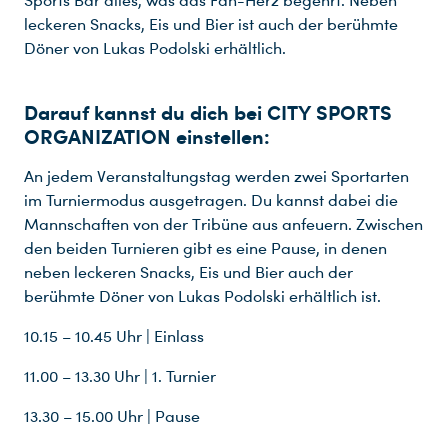
Sports Bar alles, was das Fan-Herz begehrt. Neben
leckeren Snacks, Eis und Bier ist auch der berühmte
Döner von Lukas Podolski erhältlich.
Darauf kannst du dich bei CITY SPORTS
ORGANIZATION einstellen:
An jedem Veranstaltungstag werden zwei Sportarten
im Turniermodus ausgetragen. Du kannst dabei die
Mannschaften von der Tribüne aus anfeuern. Zwischen
Du nutzt leider einen Browser, den wir nicht mehr unterstützen. Wir können nicht garantieren, dass die Webseite mit diesem Browser ordnungsgemäß funktioniert. Bitte lade einen aktuellen Browser herunter.
den beiden Turnieren gibt es eine Pause, in denen
neben leckeren Snacks, Eis und Bier auch der
berühmte Döner von Lukas Podolski erhältlich ist.
10.15 – 10.45 Uhr | Einlass
11.00 – 13.30 Uhr | 1. Turnier
13.30 – 15.00 Uhr | Pause