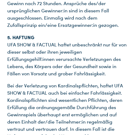
Gewinn nach 72 Stunden. Ansprüche des/der
ursprünglichen Gewinner:in sind in diesem Fall
ausgeschlossen. Einmalig wird nach dem
Zufallsprinzip ein/eine Ersatzgewinner:in gezogen.
5. HAFTUNG
Du nutzt leider einen Browser, den wir nicht mehr unterstützen. Wir können nicht garantieren, dass die Webseite mit diesem Browser ordnungsgemäß funktioniert. Bitte lade einen aktuellen Browser herunter.
UFA SHOW & FACTUAL haftet unbeschränkt nur für von
dieser selbst oder ihren jeweiligen
Erfüllungsgehilf:innen verursachte Verletzungen des
Lebens, des Körpers oder der Gesundheit sowie in
Fällen von Vorsatz und grober Fahrlässigkeit.
Bei der Verletzung von Kardinalspflichten, haftet UFA
SHOW & FACTUAL auch bei einfacher Fahrlässigkeit.
Kardinalspflichten sind wesentlichen Pflichten, deren
Erfüllung die ordnungsgemäße Durchführung des
Gewinnspiels überhaupt erst ermöglichen und auf
deren Einhalt der/die Teilnehmer:in regelmäßig
vertraut und vertrauen darf. In diesem Fall ist die