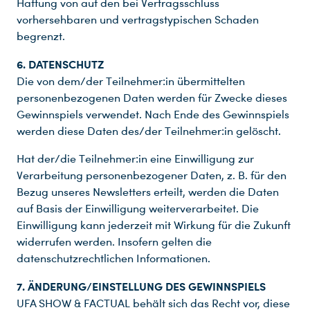
Haftung von auf den bei Vertragsschluss
vorhersehbaren und vertragstypischen Schaden
begrenzt.
6. DATENSCHUTZ
Die von dem/der Teilnehmer:in übermittelten
personenbezogenen Daten werden für Zwecke dieses
Gewinnspiels verwendet. Nach Ende des Gewinnspiels
werden diese Daten des/der Teilnehmer:in gelöscht.
Hat der/die Teilnehmer:in eine Einwilligung zur
Verarbeitung personenbezogener Daten, z. B. für den
Bezug unseres Newsletters erteilt, werden die Daten
auf Basis der Einwilligung weiterverarbeitet. Die
Einwilligung kann jederzeit mit Wirkung für die Zukunft
widerrufen werden. Insofern gelten die
datenschutzrechtlichen Informationen.
7. ÄNDERUNG/EINSTELLUNG DES GEWINNSPIELS
UFA SHOW & FACTUAL behält sich das Recht vor, diese