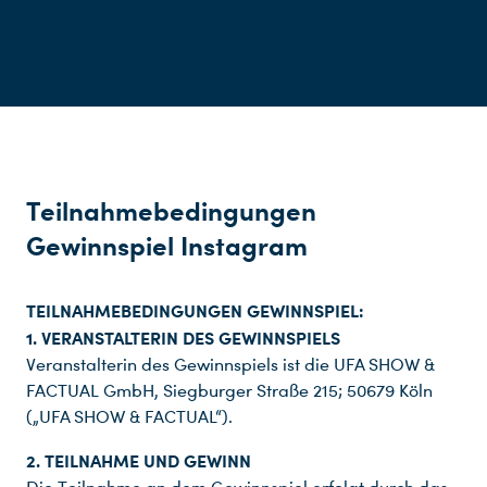
Teilnahmebedingungen
Gewinnspiel Instagram
TEILNAHMEBEDINGUNGEN GEWINNSPIEL:
1. VERANSTALTERIN DES GEWINNSPIELS
Veranstalterin des Gewinnspiels ist die UFA SHOW &
FACTUAL GmbH, Siegburger Straße 215; 50679 Köln
(„UFA SHOW & FACTUAL“).
2. TEILNAHME UND GEWINN