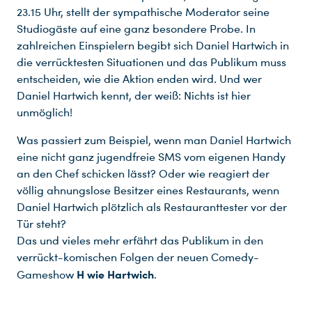
23.15 Uhr, stellt der sympathische Moderator seine
Studiogäste auf eine ganz besondere Probe. In
zahlreichen Einspielern begibt sich Daniel Hartwich in
die verrücktesten Situationen und das Publikum muss
entscheiden, wie die Aktion enden wird. Und wer
Daniel Hartwich kennt, der weiß: Nichts ist hier
unmöglich!
Was passiert zum Beispiel, wenn man Daniel Hartwich
eine nicht ganz jugendfreie SMS vom eigenen Handy
Du nutzt leider einen Browser, den wir nicht mehr unterstützen. Wir können nicht garantieren, dass die Webseite mit diesem Browser ordnungsgemäß funktioniert. Bitte lade einen aktuellen Browser herunter.
an den Chef schicken lässt? Oder wie reagiert der
völlig ahnungslose Besitzer eines Restaurants, wenn
Daniel Hartwich plötzlich als Restauranttester vor der
Tür steht?
Das und vieles mehr erfährt das Publikum in den
verrückt-komischen Folgen der neuen Comedy-
H wie Hartwich
Gameshow
.