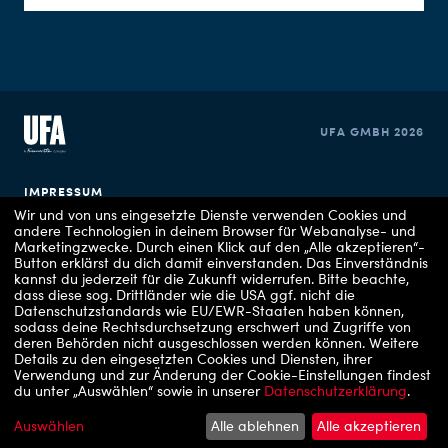
UFA GMBH 2026
IMPRESSUM
Wir und von uns eingesetzte Dienste verwenden Cookies und
andere Technologien in deinem Browser für Webanalyse- und
DATENSCHUTZERKLÄRUNG
Marketingzwecke. Durch einen Klick auf den „Alle akzeptieren“-
Button erklärst du dich damit einverstanden. Das Einverständnis
COOKIE EINSTELLUNGEN
kannst du jederzeit für die Zukunft widerrufen.
Bitte beachte,
dass diese sog. Drittländer wie die USA ggf. nicht die
Datenschutzstandards wie EU/EWR-Staaten haben können,
sodass deine Rechtsdurchsetzung erschwert und Zugriffe von
deren Behörden nicht ausgeschlossen werden können.
Weitere
Details zu den eingesetzten Cookies und Diensten, ihrer
Verwendung und zur Änderung der Cookie-Einstellungen findest
du unter „Auswählen“ sowie in unserer
Datenschutzerklärung
.
Copyrights: 1 - RTL
Auswählen
Alle ablehnen
Alle akzeptieren