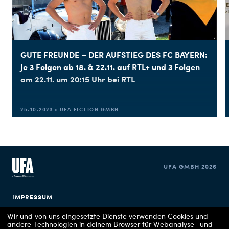
Witscherkowsky
Sophie Mellmann
JUNIOR PRODUCERIN
GUTE FREUNDE – DER AUFSTIEG DES FC BAYERN:
Richard Kropf
CREATIVE PRODUCER
Je 3 Folgen ab 18. & 22.11. auf RTL+ und 3 Folgen
am 22.11. um 20:15 Uhr bei RTL
Richard Kropf, Bob
SERIENKONZEPT
Konrad, Hanno Hackfort
25.10.2023 • UFA FICTION GMBH
und Nico Schulz-
Dornburg
Manuel Schlegel unter
REDAKTION RTL
der Leitung von Hauke
UFA GMBH 2026
Bartel, Bereichsleiter
Fiction RTL Deutschland
IMPRESSUM
Wir und von uns eingesetzte Dienste verwenden Cookies und
DATENSCHUTZERKLÄRUNG
Brigitte Kohnert
EXECUTIVE PRODUCERIN RTL
andere Technologien in deinem Browser für Webanalyse- und
DEUTSCHLAND