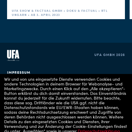
UFA SHOW & FACTUAL GMBH • DOKU & FACTUAL • RTL
UNGARN • AB 3. APRIL 2023
UFA GMBH 2026
IMPRESSUM
Wir und von uns eingesetzte Dienste verwenden Cookies und
andere Technologien in deinem Browser für Webanalyse- und
DATENSCHUTZERKLÄRUNG
Marketingzwecke. Durch einen Klick auf den „Alle akzeptieren“-
Button erklärst du dich damit einverstanden. Das Einverständnis
COOKIE EINSTELLUNGEN
kannst du jederzeit für die Zukunft widerrufen.
Bitte beachte,
dass diese sog. Drittländer wie die USA ggf. nicht die
Datenschutzstandards wie EU/EWR-Staaten haben können,
sodass deine Rechtsdurchsetzung erschwert und Zugriffe von
deren Behörden nicht ausgeschlossen werden können.
Weitere
Details zu den eingesetzten Cookies und Diensten, ihrer
Verwendung und zur Änderung der Cookie-Einstellungen findest
du unter „Auswählen“ sowie in unserer
Datenschutzerklärung
.