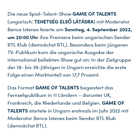
GAME OF TALENTS
Die neue Spiel-Talent-Show
TEHETSÉG ELS
Ő LÁTÁSRA
(ungarisch:
) mit Moderator
Sonntag, 4. September 2022,
Bence Istenes feierte am
um 20:00 Uhr
ihre Premiere beim ungarischen Sender
RTL Klub (demnächst RTL). Besonders beim jüngeren
TV-Publikum kam die ungarische Ausgabe der
international beliebten Show gut an: In der Zielgruppe
der 18- bis 39-Jährigen in Ungarn erreichte die erste
Folge einen Marktanteil von 17,7 Prozent.
GAME OF TALENTS
Das Format
begeistert das
Fernsehpublikum in 11 Ländern – darunter UK,
GAME OF
Frankreich, die Niederlande und Belgien.
TALENTS
startete in Ungarn erstmals im Jahr 2022 mit
Moderator Bence Istenes beim Sender RTL Klub
(demnächst RTL).