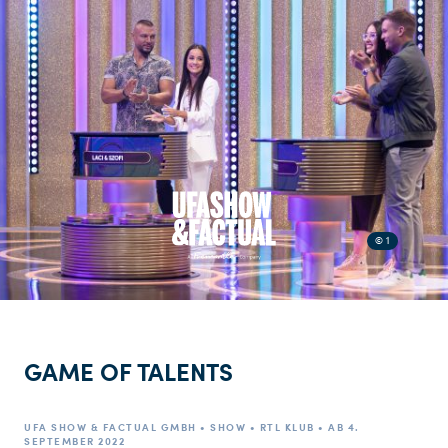
© 1
GAME OF TALENTS
UFA SHOW & FACTUAL GMBH • SHOW • RTL KLUB • AB 4.
SEPTEMBER 2022