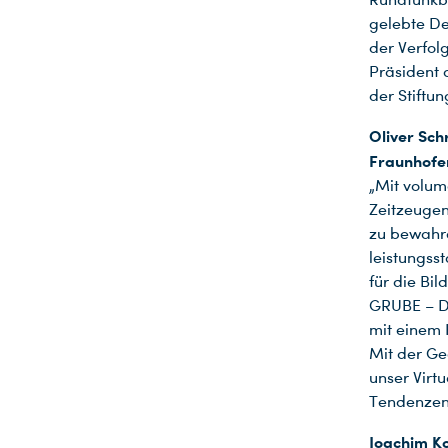
Du nutzt leider einen Browser, den wir nicht mehr unterstützen. Wir können nicht garantieren, dass die Webseite mit diesem Browser ordnungsgemäß funktioniert. Bitte lade einen aktuellen Browser herunter.
gelebte De
der Verfol
Präsident 
der Stiftu
Oliver Sc
Fraunhofer
„Mit volum
Zeitzeugen
zu bewahre
leistungss
für die Bi
GRUBE – DA
mit einem 
Mit der Ge
unser Virt
Tendenzen 
Joachim K