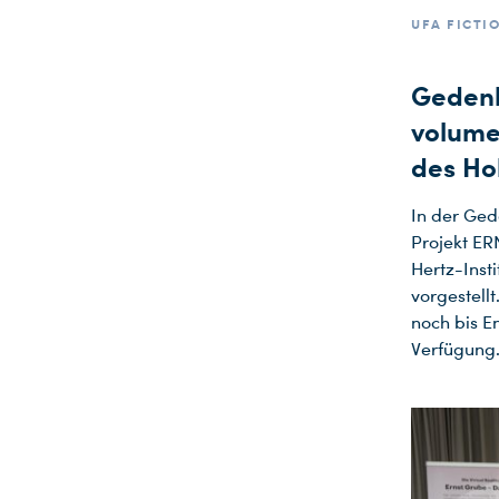
UFA FICTI
Gedenk
volume
des Ho
In der Ged
Projekt E
Hertz-Inst
vorgestell
noch bis E
Verfügung