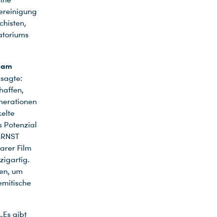
Vereinigung
chisten,
atoriums
“ am
 sagte:
haffen,
nerationen
elte
s Potenzial
 ERNST
arer Film
zigartig.
en, um
emitische
„Es gibt