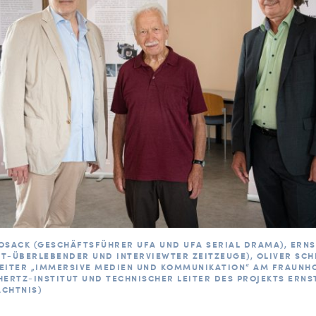
OSACK (GESCHÄFTSFÜHRER UFA UND UFA SERIAL DRAMA), ERN
T-ÜBERLEBENDER UND INTERVIEWTER ZEITZEUGE), OLIVER SC
EITER „IMMERSIVE MEDIEN UND KOMMUNIKATION“ AM FRAUNH
HERTZ-INSTITUT UND TECHNISCHER LEITER DES PROJEKTS ERNS
CHTNIS)