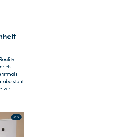
nheit
Reality-
nrich-
erstmals
Grube steht
e zur
© 2