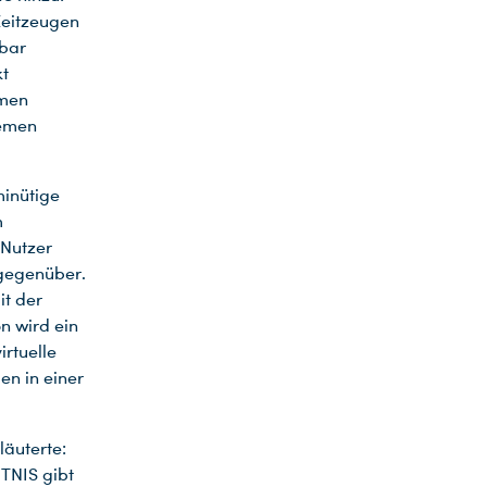
eitzeugen
rbar
kt
rmen
hemen
minütige
m
 Nutzer
 gegenüber.
it der
n wird ein
irtuelle
en in einer
rläuterte:
TNIS gibt