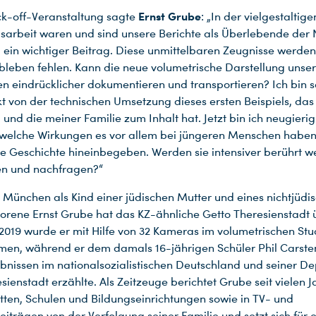
Ernst Grube
ck-off-Veranstaltung sagte
: „In der vielgestaltige
sarbeit waren und sind unsere Berichte als Überlebende der
 ein wichtiger Beitrag. Diese unmittelbaren Zeugnisse werden
leben fehlen. Kann die neue volumetrische Darstellung unse
n eindrücklicher dokumentieren und transportieren? Ich bin s
t von der technischen Umsetzung dieses ersten Beispiels, da
 und die meiner Familie zum Inhalt hat. Jetzt bin ich neugieri
welche Wirkungen es vor allem bei jüngeren Menschen haben 
ese Geschichte hineinbegeben. Werden sie intensiver berührt w
n und nachfragen?“
n München als Kind einer jüdischen Mutter und eines nichtjüdi
orene Ernst Grube hat das KZ-ähnliche Getto Theresienstadt 
2019 wurde er mit Hilfe von 32 Kameras im volumetrischen Stu
en, während er dem damals 16-jährigen Schüler Phil Carste
ebnissen im nationalsozialistischen Deutschland und seiner De
ienstadt erzählte. Als Zeitzeuge berichtet Grube seit vielen J
ten, Schulen und Bildungseinrichtungen sowie in TV- und
iträgen von der Verfolgung seiner Familie und setzt sich für 