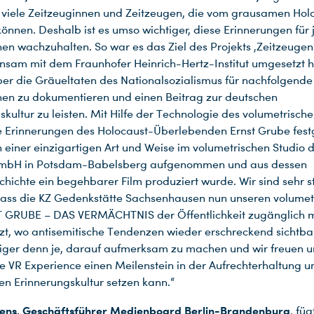
 viele Zeitzeuginnen und Zeitzeugen, die vom grausamen Hol
können. Deshalb ist es umso wichtiger, diese Erinnerungen für
en wachzuhalten. So war es das Ziel des Projekts ‚Zeitzeugen‘
sam mit dem Fraunhofer Heinrich-Hertz-Institut umgesetzt h
ber die Gräueltaten des Nationalsozialismus für nachfolgende
en zu dokumentieren und einen Beitrag zur deutschen
skultur zu leisten. Mit Hilfe der Technologie des volumetrisch
 Erinnerungen des Holocaust-Überlebenden Ernst Grube fest
n einer einzigartigen Art und Weise im volumetrischen Studio 
mbH in Potsdam-Babelsberg aufgenommen und aus dessen
hichte ein begehbarer Film produziert wurde. Wir sind sehr s
ass die KZ Gedenkstätte Sachsenhausen nun unseren volumet
T GRUBE – DAS VERMÄCHTNIS der Öffentlichkeit zugänglich 
zt, wo antisemitische Tendenzen wieder erschreckend sichtba
htiger denn je, darauf aufmerksam zu machen und wir freuen un
e VR Experience einen Meilenstein in der Aufrechterhaltung u
n Erinnerungskultur setzen kann.“
gens, Geschäftsführer Medienboard Berlin-Brandenburg
, füg