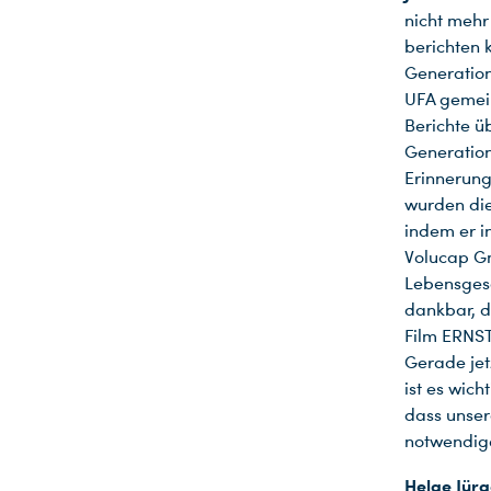
nicht mehr
berichten 
Generation
UFA gemein
Berichte ü
Generation
Erinnerung
wurden die
indem er i
Volucap G
Lebensgesc
dankbar, d
Film ERNS
Gerade jet
ist es wic
dass unser
notwendige
Helge Jür