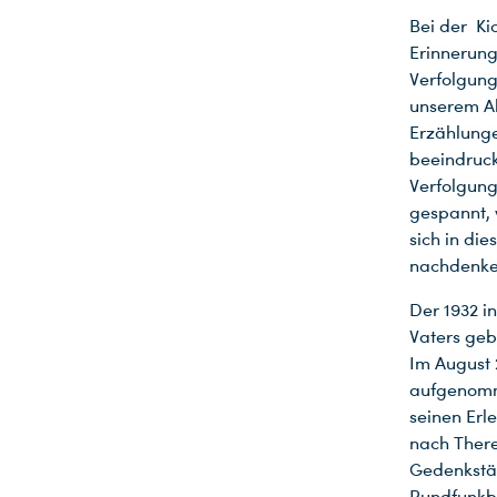
Bei der Ki
Erinnerung
Verfolgung
unserem Ab
Erzählunge
beeindruck
Verfolgung
gespannt, 
sich in di
nachdenke
Der 1932 i
Vaters geb
Im August 
aufgenomm
seinen Erl
nach Theres
Gedenkstät
Rundfunkbe