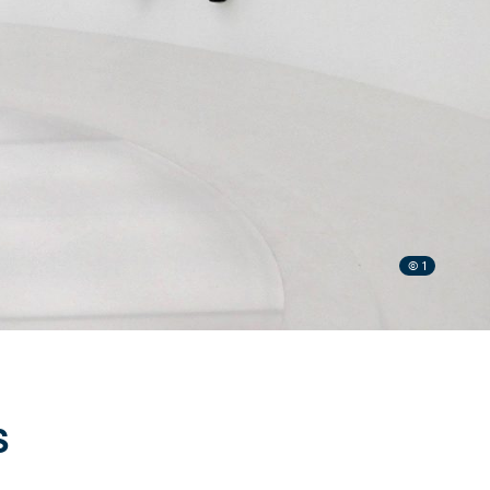
© 1
S