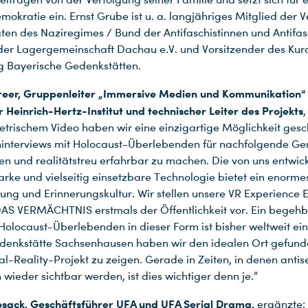
mokratie ein. Ernst Grube ist u. a. langjähriges Mitglied der 
gten des Naziregimes / Bund der Antifaschistinnen und Antifas
der Lagergemeinschaft Dachau e.V. und Vorsitzender des Kur
ng Bayerische Gedenkstätten.
hreer, Gruppenleiter „Immersive Medien und Kommunikation
 Heinrich-Hertz-Institut und technischer Leiter des Projekts
,
etrischem Video haben wir eine einzigartige Möglichkeit gesc
interviews mit Holocaust-Überlebenden für nachfolgende Ge
n und realitätstreu erfahrbar zu machen. Die von uns entwick
tarke und vielseitig einsetzbare Technologie bietet ein enorme
ldung und Erinnerungskultur. Wir stellen unsere VR Experience
S VERMÄCHTNIS erstmals der Öffentlichkeit vor. Ein begehb
Holocaust-Überlebenden in dieser Form ist bisher weltweit ein
denkstätte Sachsenhausen haben wir den idealen Ort gefund
ual-Reality-Projekt zu zeigen. Gerade in Zeiten, in denen antis
wieder sichtbar werden, ist dies wichtiger denn je.“
osack,
Geschäftsführer UFA und UFA Serial Drama,
ergänzte: 