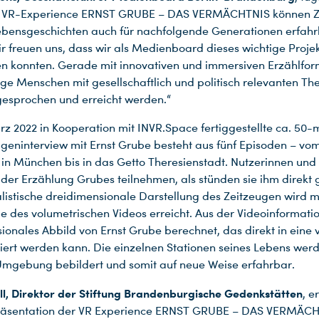
e VR-Experience ERNST GRUBE – DAS VERMÄCHTNIS können Z
ebensgeschichten auch für nachfolgende Generationen erfah
ir freuen uns, dass wir als Medienboard dieses wichtige Proje
en konnten. Gerade mit innovativen und immersiven Erzählfo
ge Menschen mit gesellschaftlich und politisch relevanten T
gesprochen und erreicht werden.“
z 2022 in Kooperation mit INVR.Space fertiggestellte ca. 50-
geninterview mit Ernst Grube besteht aus fünf Episoden – vo
 in München bis in das Getto Theresienstadt. Nutzerinnen und
der Erzählung Grubes teilnehmen, als stünden sie ihm direkt
alistische dreidimensionale Darstellung des Zeitzeugen wird m
e des volumetrischen Videos erreicht. Aus der Videoinformatio
ionales Abbild von Ernst Grube berechnet, das direkt in eine v
riert werden kann. Die einzelnen Stationen seines Lebens werd
 Umgebung bebildert und somit auf neue Weise erfahrbar.
ll, Direktor der Stiftung Brandenburgische Gedenkstätten
, e
Präsentation der VR Experience ERNST GRUBE – DAS VERMÄCH