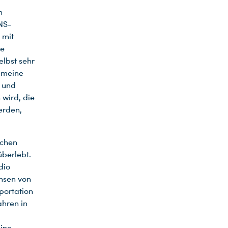
n
 NS-
 mit
re
elbst sehr
s meine
g und
wird, die
erden,
schen
überlebt.
dio
nsen von
portation
ahren in
eine