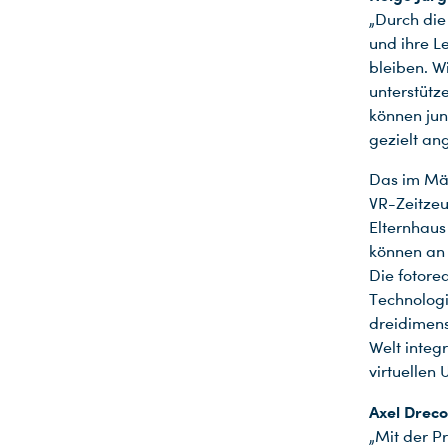
„Durch di
und ihre L
bleiben. W
unterstütz
können jun
gezielt an
Das im Mär
VR-Zeitzeu
Elternhaus
können an 
Die fotore
Technologi
dreidimens
Welt integ
virtuellen
Axel Dreco
„Mit der 