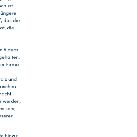
ocaust
 jüngere
, das die
at, die
en Videos
gehalten,
der Firma
tolz und
rischen
macht.
r werden,
s sehr,
nserer
te hinzu: