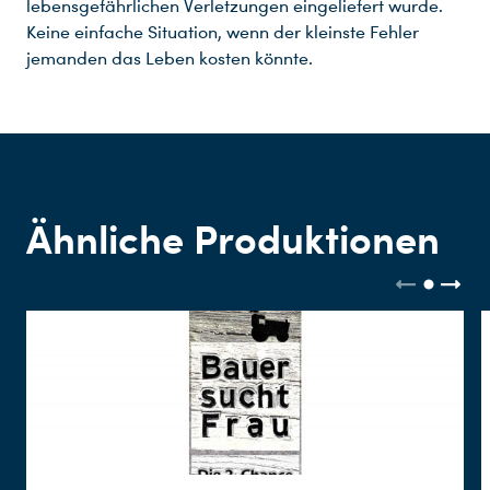
lebensgefährlichen Verletzungen eingeliefert wurde.
Keine einfache Situation, wenn der kleinste Fehler
jemanden das Leben kosten könnte.
Du nutzt leider einen Browser, den wir nicht mehr unterstützen. Wir können nicht garantieren, dass die Webseite mit diesem Browser ordnungsgemäß funktioniert. Bitte lade einen aktuellen Browser herunter.
Ähnliche Produktionen