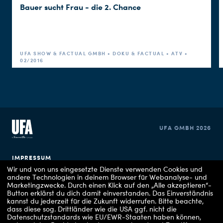
Bauer sucht Frau - die 2. Chance
UFA SHOW & FACTUAL GMBH • DOKU & FACTUAL • ATV •
02/2016
UFA GMBH 2026
IMPRESSUM
Wir und von uns eingesetzte Dienste verwenden Cookies und
andere Technologien in deinem Browser für Webanalyse- und
DATENSCHUTZERKLÄRUNG
Marketingzwecke. Durch einen Klick auf den „Alle akzeptieren“-
Button erklärst du dich damit einverstanden. Das Einverständnis
COOKIE EINSTELLUNGEN
kannst du jederzeit für die Zukunft widerrufen.
Bitte beachte,
dass diese sog. Drittländer wie die USA ggf. nicht die
Datenschutzstandards wie EU/EWR-Staaten haben können,