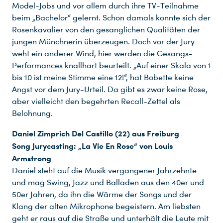
Model-Jobs und vor allem durch ihre TV-Teilnahme
beim „Bachelor“ gelernt. Schon damals konnte sich der
Rosenkavalier von den gesanglichen Qualitäten der
jungen Münchnerin überzeugen. Doch vor der Jury
weht ein anderer Wind, hier werden die Gesangs-
Performances knallhart beurteilt. „Auf einer Skala von 1
Du nutzt leider einen Browser, den wir nicht mehr unterstützen. Wir können nicht garantieren, dass die Webseite mit diesem Browser ordnungsgemäß funktioniert. Bitte lade einen aktuellen Browser herunter.
bis 10 ist meine Stimme eine 12!“, hat Bobette keine
Angst vor dem Jury-Urteil. Da gibt es zwar keine Rose,
aber vielleicht den begehrten Recall-Zettel als
Belohnung.
Daniel Zimprich Del Castillo (22) aus Freiburg
Song Jurycasting: „La Vie En Rose“ von Louis
Armstrong
Daniel steht auf die Musik vergangener Jahrzehnte
und mag Swing, Jazz und Balladen aus den 40er und
50er Jahren, da ihn die Wärme der Songs und der
Klang der alten Mikrophone begeistern. Am liebsten
geht er raus auf die Straße und unterhält die Leute mit