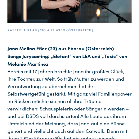
RAFFAELA RAAB (26) AUS WIEN (ÖSTERREICH)
Jana Melina Eßer (23) aus Eberau (Österreich)
Songs Jurycasting: „Elefant“ von LEA und „Toxic“ von
Melanie Martinez
Bereits mit 17 Jahren brachte Jana ihr größtes Glück,
ihre Tochter, zur Welt. So früh Mutter zu werden und
Verantwortung zu übernehmen hat ihr
Selbstwertgefühl gestärkt. Mit ganz viel Familienpower
im Rücken möchte sie nun all ihre Träume
verwirklichen: Schauspielerin oder Sängerin werden –
und bei DSDS voll durchstarten! Alle Leute aus ihrem
Umfeld sind der Meinung, dass Jana auf eine Bühne
gehört und vielleicht auch auf den Catwalk. Denn mit
ihren 1,82m Körpergröße hat die gutaussehende