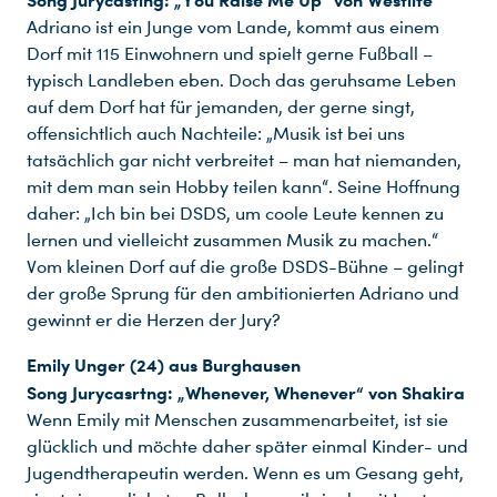
Song Jurycasting: „You Raise Me Up“ von Westlife
Adriano ist ein Junge vom Lande, kommt aus einem
Dorf mit 115 Einwohnern und spielt gerne Fußball –
typisch Landleben eben. Doch das geruhsame Leben
auf dem Dorf hat für jemanden, der gerne singt,
offensichtlich auch Nachteile: „Musik ist bei uns
tatsächlich gar nicht verbreitet – man hat niemanden,
mit dem man sein Hobby teilen kann“. Seine Hoffnung
daher: „Ich bin bei DSDS, um coole Leute kennen zu
lernen und vielleicht zusammen Musik zu machen.“
Vom kleinen Dorf auf die große DSDS-Bühne – gelingt
der große Sprung für den ambitionierten Adriano und
gewinnt er die Herzen der Jury?
Emily Unger (24) aus Burghausen
Song Jurycasrtng: „Whenever, Whenever“ von Shakira
Wenn Emily mit Menschen zusammenarbeitet, ist sie
glücklich und möchte daher später einmal Kinder- und
Jugendtherapeutin werden. Wenn es um Gesang geht,