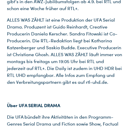
gibt’s in den AWZ-Jubiläumsfolgen ab 4.9. bei RTL und
schon eine Woche früher auf RTL+.
ALLES WAS ZÄHLT ist eine Produktion der UFA Serial
Drama. Produzent ist Guido Reinhardt, Creative
Producerin Daniela Kerscher. Sandra Fitowski ist Co-
Producerin. Die RTL-Redaktion liegt bei Katharina
Du nutzt leider einen Browser, den wir nicht mehr unterstützen. Wir können nicht garantieren, dass die Webseite mit diesem Browser ordnungsgemäß funktioniert. Bitte lade einen aktuellen Browser herunter.
Katzenberger und Saskia Budde. Executive Producerin
ist Christiane Ghosh. ALLES WAS ZÄHLT läuft immer von
montags bis freitags um 19:05 Uhr bei RTL und
jederzeit auf RTL+. Die Daily ist zudem in UHD HDR bei
RTL UHD empfangbar. Alle Infos zum Empfang und
den Verbreitungspartnern gibt es auf rtl-uhd.de.
Über UFA SERIAL DRAMA
Die UFA bündelt ihre Aktivitäten in den Programm-
Genres Serial Drama und Fiction sowie Show, Factual