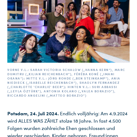
VORNE V.L.: SARAH VICTORIA SCHALOW („HANNA KERN“), MARC
DUMITRU („KILIAN REICHENBACH“), FÉRÉBA KONÉ („IMANI
OKANA“); MITTE V.L.: JÖRG ROHDE („BEN STEINKAMP“), ANIA
NIEDIECK („ISABELLE REICHENBACH“), SHAOLYN FERNANDEZ
(„CHARLOTTE 'CHARLIE' BEER“); HINTEN V.L.: SURI ABBASSI
(„LEYLA ÖZTÜRK“), ANTONIA KOLANO („VALEA BORAZIO”),
RICCARDO ANGELINI („MATTEO BORAZIO“)
Potsdam, 24. Juli 2024.
Endlich volljährig: Am 4.9.2024
wird ALLES WAS ZÄHLT stolze 18 Jahre. In fast 4.500
Folgen wurden zahlreiche Ehen geschlossen und
wieder geschieden, Kinder geboren, Freund:innen