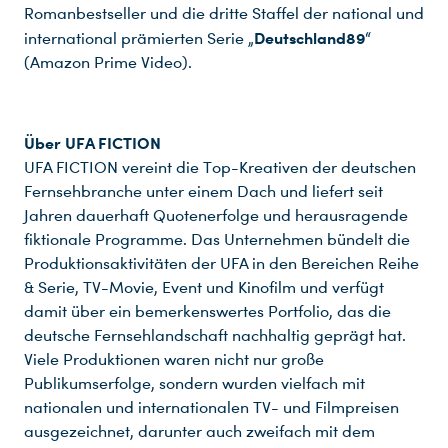
Romanbestseller und die dritte Staffel der national und
Du nutzt leider einen Browser, den wir nicht mehr unterstützen. Wir können nicht garantieren, dass die Webseite mit diesem Browser ordnungsgemäß funktioniert. Bitte lade einen aktuellen Browser herunter.
Deutschland89
international prämierten Serie „
“
(Amazon Prime Video).
Über UFA FICTION
UFA FICTION vereint die Top-Kreativen der deutschen
Fernsehbranche unter einem Dach und liefert seit
Jahren dauerhaft Quotenerfolge und herausragende
fiktionale Programme. Das Unternehmen bündelt die
Produktionsaktivitäten der UFA in den Bereichen Reihe
& Serie, TV-Movie, Event und Kinofilm und verfügt
damit über ein bemerkenswertes Portfolio, das die
deutsche Fernsehlandschaft nachhaltig geprägt hat.
Viele Produktionen waren nicht nur große
Publikumserfolge, sondern wurden vielfach mit
nationalen und internationalen TV- und Filmpreisen
ausgezeichnet, darunter auch zweifach mit dem