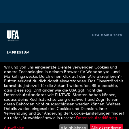
UFA GMBH 2026
IMPRESSUM
DATENSCHUTZERKLÄRUNG
Wir und von uns eingesetzte Dienste verwenden Cookies und
andere Technologien in deinem Browser für Webanalyse- und
Marketingzwecke. Durch einen Klick auf den „Alle akzeptieren“-
COOKIE EINSTELLUNGEN
Button erklärst du dich damit einverstanden. Das Einverständnis
kannst du jederzeit für die Zukunft widerrufen.
Bitte beachte,
dass diese sog. Drittländer wie die USA ggf. nicht die
Datenschutzstandards wie EU/EWR-Staaten haben können,
sodass deine Rechtsdurchsetzung erschwert und Zugriffe von
deren Behörden nicht ausgeschlossen werden können.
Weitere
Details zu den eingesetzten Cookies und Diensten, ihrer
Verwendung und zur Änderung der Cookie-Einstellungen findest
du unter „Auswählen“ sowie in unserer
Datenschutzerklärung
.
Copyrights: 1 - RTLZWEI / UFA Show & Factual, 2 - VOX / UFA Show & Factual, 3 -
RTL/ Julia Feldhagen, 4 - ZDF/Sascha Hoecker, 5 - ARD Degeto Film/UFA
Fiction/Hans-Joachim Pfeiffer, 6 - Prime Video, 7 - Apple TV, 8 - RTLZWEI
Auswählen
Alle ablehnen
Alle akzeptieren