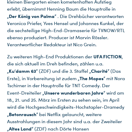
kleinen Biergarten einen kometenhaften Aufstieg
erlebt, übernimmt Henning Baum die Hauptrolle in
Der König von Palma
„
“ . Die Drehbücher verantworten
Veronica Priefer, Yves Hensel und Johannes Kunkel, der
die sechsteilige High-End-Dramaserie für TVNOW/RTL
ebenso produziert. Producer ist Marvin Rössler.
Verantwortlicher Redakteur ist Nico Grein.
UFA FICTION
Zu weiteren High-End Produktionen der
,
die sich aktuell im Dreh befinden, zählen u.a.
Ku’damm 63
Charité
„
“ (ZDF) und die 3. Staffel „
“ (Das
The Mopes
Erste), in Vorbereitung ist zudem „
“ mit Nora
Tschirner in der Hauptrolle für TNT Comedy. Der
Unsere wunderbaren
Jahre
Event-Dreiteiler „
“ wird am
18., 21. und 25. März im Ersten zu sehen sein, im April
wird die Hochgeschwindigkeits-Hochstapler-Dramedy
Betonrausch
„
“ bei Netflix gelauncht, weitere
Ausstrahlungen in diesem Jahr sind u.a. der Zweiteiler
Altes Land
„
“ (ZDF) nach Dörte Hansen