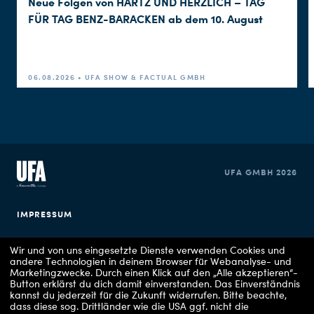
Neue Folgen von HARTZ UND HERZLICH – TAG
FÜR TAG BENZ-BARACKEN ab dem 10. August
06.08.2026 • UFA SHOW & FACTUAL GMBH
UFA GMBH 2026
IMPRESSUM
DATENSCHUTZERKLÄRUNG
Wir und von uns eingesetzte Dienste verwenden Cookies und
andere Technologien in deinem Browser für Webanalyse- und
Marketingzwecke. Durch einen Klick auf den „Alle akzeptieren“-
COOKIE EINSTELLUNGEN
Button erklärst du dich damit einverstanden. Das Einverständnis
kannst du jederzeit für die Zukunft widerrufen.
Bitte beachte,
dass diese sog. Drittländer wie die USA ggf. nicht die