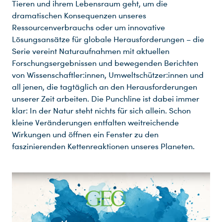
Tieren und ihrem Lebensraum geht, um die
dramatischen Konsequenzen unseres
Ressourcenverbrauchs oder um innovative
Lösungsansätze für globale Herausforderungen – die
Du nutzt leider einen Browser, den wir nicht mehr unterstützen. Wir können nicht garantieren, dass die Webseite mit diesem Browser ordnungsgemäß funktioniert. Bitte lade einen aktuellen Browser herunter.
Serie vereint Naturaufnahmen mit aktuellen
Forschungsergebnissen und bewegenden Berichten
von Wissenschaftler:innen, Umweltschützer:innen und
all jenen, die tagtäglich an den Herausforderungen
unserer Zeit arbeiten. Die Punchline ist dabei immer
klar: In der Natur steht nichts für sich allein. Schon
kleine Veränderungen entfalten weitreichende
Wirkungen und öffnen ein Fenster zu den
faszinierenden Kettenreaktionen unseres Planeten.