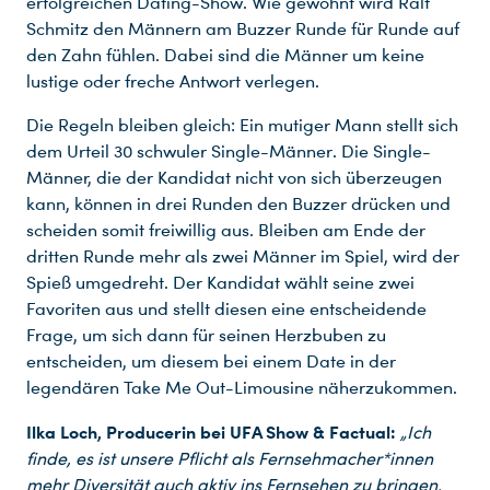
erfolgreichen Dating-Show. Wie gewohnt wird Ralf
Schmitz den Männern am Buzzer Runde für Runde auf
den Zahn fühlen. Dabei sind die Männer um keine
lustige oder freche Antwort verlegen.
Die Regeln bleiben gleich: Ein mutiger Mann stellt sich
dem Urteil 30 schwuler Single-Männer. Die Single-
Männer, die der Kandidat nicht von sich überzeugen
kann, können in drei Runden den Buzzer drücken und
scheiden somit freiwillig aus. Bleiben am Ende der
dritten Runde mehr als zwei Männer im Spiel, wird der
Spieß umgedreht. Der Kandidat wählt seine zwei
Favoriten aus und stellt diesen eine entscheidende
Frage, um sich dann für seinen Herzbuben zu
entscheiden, um diesem bei einem Date in der
legendären Take Me Out-Limousine näherzukommen.
Ilka Loch, Producerin bei UFA Show & Factual:
„Ich
finde, es ist unsere Pflicht als Fernsehmacher*innen
mehr Diversität auch aktiv ins Fernsehen zu bringen.