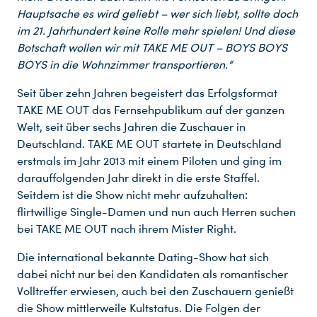
Hauptsache es wird geliebt – wer sich liebt, sollte doch
im 21. Jahrhundert keine Rolle mehr spielen! Und diese
Botschaft wollen wir mit TAKE ME OUT – BOYS BOYS
BOYS in die Wohnzimmer transportieren.“
Seit über zehn Jahren begeistert das Erfolgsformat
TAKE ME OUT das Fernsehpublikum auf der ganzen
Welt, seit über sechs Jahren die Zuschauer in
Du nutzt leider einen Browser, den wir nicht mehr unterstützen. Wir können nicht garantieren, dass die Webseite mit diesem Browser ordnungsgemäß funktioniert. Bitte lade einen aktuellen Browser herunter.
Deutschland. TAKE ME OUT startete in Deutschland
erstmals im Jahr 2013 mit einem Piloten und ging im
darauffolgenden Jahr direkt in die erste Staffel.
Seitdem ist die Show nicht mehr aufzuhalten:
flirtwillige Single-Damen und nun auch Herren suchen
bei TAKE ME OUT nach ihrem Mister Right.
Die international bekannte Dating-Show hat sich
dabei nicht nur bei den Kandidaten als romantischer
Volltreffer erwiesen, auch bei den Zuschauern genießt
die Show mittlerweile Kultstatus. Die Folgen der