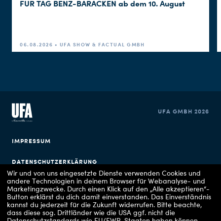
FÜR TAG BENZ-BARACKEN ab dem 10. August
06.08.2026 • UFA SHOW & FACTUAL GMBH
UFA GMBH 2026
IMPRESSUM
DATENSCHUTZERKLÄRUNG
Wir und von uns eingesetzte Dienste verwenden Cookies und
andere Technologien in deinem Browser für Webanalyse- und
COOKIE EINSTELLUNGEN
Marketingzwecke. Durch einen Klick auf den „Alle akzeptieren“-
Button erklärst du dich damit einverstanden. Das Einverständnis
kannst du jederzeit für die Zukunft widerrufen.
Bitte beachte,
dass diese sog. Drittländer wie die USA ggf. nicht die
Datenschutzstandards wie EU/EWR-Staaten haben können,