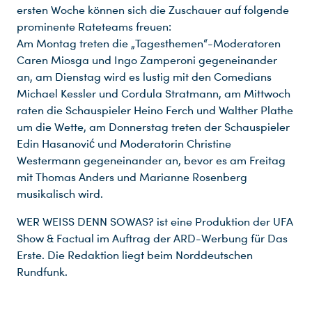
ersten Woche können sich die Zuschauer auf folgende
prominente Rateteams freuen:
Am Montag treten die „Tagesthemen“-Moderatoren
Du nutzt leider einen Browser, den wir nicht mehr unterstützen. Wir können nicht garantieren, dass die Webseite mit diesem Browser ordnungsgemäß funktioniert. Bitte lade einen aktuellen Browser herunter.
Caren Miosga und Ingo Zamperoni gegeneinander
an, am Dienstag wird es lustig mit den Comedians
Michael Kessler und Cordula Stratmann, am Mittwoch
raten die Schauspieler Heino Ferch und Walther Plathe
um die Wette, am Donnerstag treten der Schauspieler
Edin Hasanović und Moderatorin Christine
Westermann gegeneinander an, bevor es am Freitag
mit Thomas Anders und Marianne Rosenberg
musikalisch wird.
WER WEISS DENN SOWAS? ist eine Produktion der UFA
Show & Factual im Auftrag der ARD-Werbung für Das
Erste. Die Redaktion liegt beim Norddeutschen
Rundfunk.