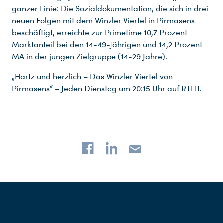
ganzer Linie: Die Sozialdokumentation, die sich in drei
neuen Folgen mit dem Winzler Viertel in Pirmasens
beschäftigt, erreichte zur Primetime 10,7 Prozent
Marktanteil bei den 14-49-Jährigen und 14,2 Prozent
MA in der jungen Zielgruppe (14-29 Jahre).
„Hartz und herzlich – Das Winzler Viertel von
Pirmasens“ – Jeden Dienstag um 20:15 Uhr auf RTLII.
Du nutzt leider einen Browser, den wir nicht mehr unterstützen. Wir können nicht garantieren, dass die Webseite mit diesem Browser ordnungsgemäß funktioniert. Bitte lade einen aktuellen Browser herunter.