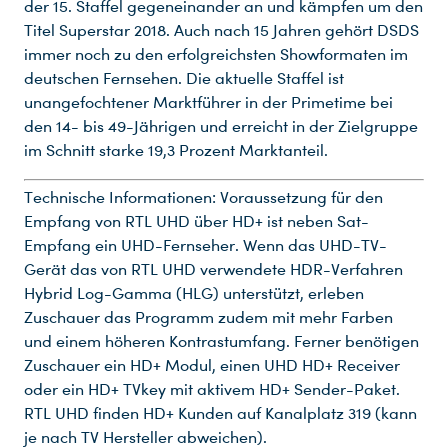
der 15. Staffel gegeneinander an und kämpfen um den
Titel Superstar 2018. Auch nach 15 Jahren gehört DSDS
immer noch zu den erfolgreichsten Showformaten im
deutschen Fernsehen. Die aktuelle Staffel ist
unangefochtener Marktführer in der Primetime bei
den 14- bis 49-Jährigen und erreicht in der Zielgruppe
im Schnitt starke 19,3 Prozent Marktanteil.
Du nutzt leider einen Browser, den wir nicht mehr unterstützen. Wir können nicht garantieren, dass die Webseite mit diesem Browser ordnungsgemäß funktioniert. Bitte lade einen aktuellen Browser herunter.
Technische Informationen: Voraussetzung für den
Empfang von RTL UHD über HD+ ist neben Sat-
Empfang ein UHD-Fernseher. Wenn das UHD-TV-
Gerät das von RTL UHD verwendete HDR-Verfahren
Hybrid Log-Gamma (HLG) unterstützt, erleben
Zuschauer das Programm zudem mit mehr Farben
und einem höheren Kontrastumfang. Ferner benötigen
Zuschauer ein HD+ Modul, einen UHD HD+ Receiver
oder ein HD+ TVkey mit aktivem HD+ Sender-Paket.
RTL UHD finden HD+ Kunden auf Kanalplatz 319 (kann
je nach TV Hersteller abweichen).