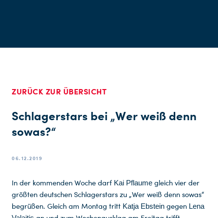
ZURÜCK ZUR ÜBERSICHT
Schlagerstars bei „Wer weiß denn
sowas?“
06.12.2019
In der kommenden Woche darf
gleich vier der
Kai Pflaume
größten deutschen Schlagerstars zu „Wer weiß denn sowas“
begrüßen. Gleich am Montag tritt
gegen
Katja Ebstein
Lena
an und zum Wochenausklag am Freitag trifft