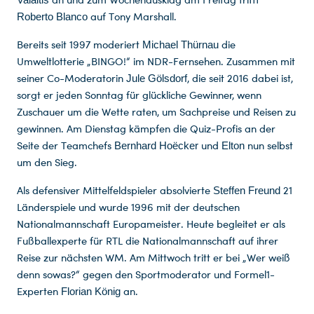
Valaitis
auf Tony Marshall.
Roberto Blanco
Bereits seit 1997 moderiert
die
Michael Thürnau
Umweltlotterie „BINGO!“ im NDR-Fernsehen. Zusammen mit
seiner Co-Moderatorin
, die seit 2016 dabei ist,
Jule Gölsdorf
sorgt er jeden Sonntag für glückliche Gewinner, wenn
Zuschauer um die Wette raten, um Sachpreise und Reisen zu
gewinnen. Am Dienstag kämpfen die Quiz-Profis an der
Seite der Teamchefs
und
nun selbst
Bernhard Hoëcker
Elton
um den Sieg.
Als defensiver Mittelfeldspieler absolvierte
21
Steffen Freund
Länderspiele und wurde 1996 mit der deutschen
Nationalmannschaft Europameister. Heute begleitet er als
Fußballexperte für RTL die Nationalmannschaft auf ihrer
Reise zur nächsten WM. Am Mittwoch tritt er bei „Wer weiß
denn sowas?“ gegen den Sportmoderator und Formel1-
Experten
an.
Florian König