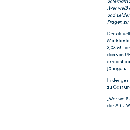
unterhalt
‚Wer weiß 
und Leiden
Fragen zu f
Der aktuell
Marktantei
3,08 Milli
das von U
erreicht da
Jährigen.
Du nutzt leider einen Browser, den wir nicht mehr unterstützen. Wir können nicht garantieren, dass die Webseite mit diesem Browser ordnungsgemäß funktioniert. Bitte lade einen aktuellen Browser herunter.
In der ges
zu Gast un
„Wer weiß 
der ARD We