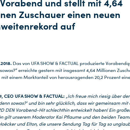
orabend und stellt mit 4,64
ionen Zuschauer einen neuen
hweitenrekord auf
.2018.
Das von UFA SHOW & FACTUAL produzierte Vorabendqu
sowas?“ erreichte gestern mit insgesamt 4,64 Millionen Zusc
 mit einem Marktanteil von herausragenden 20,2 Prozent ein
at, CEO UFA SHOW & FACTUAL:
„Ich freue mich riesig über de
denn sowas?‘ und bin sehr glücklich, dass wir gemeinsam mi
D DEN Vorabend-Hit schlechthin entwickelt haben! Ein große
n gilt unserem Moderator Kai Pflaume und den beiden Team
oëcker und Elton, die unsere Sendung Tag für Tag so unglaub