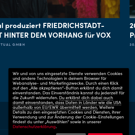
al produziert FRIEDRICHSTADT-
2
LT HINTER DEM VORHANG für VOX
P
ACTUAL GMBH
30
Wir und von uns eingesetzte Dienste verwenden Cookies
und andere Technologien in deinem Browser für
Webanalyse- und Marketingzwecke. Durch einen Klick
auf den „Alle akzeptieren“-Button erklärst du dich damit
einverstanden. Das Einverständnis kannst du jederzeit für
die Zukunft widerrufen.
Du erklärst dich dabei auch
damit einverstanden, dass Daten in Länder wie die USA
außerhalb von EU/EWR übermittelt werden.
Weitere
Details zu den eingesetzten Cookies und Diensten, ihrer
UFA GMBH 2026
Verwendung und zur Änderung der Cookie-Einstellungen
findest du unter „Auswählen“ sowie in unserer
Datenschutzerklärung
.