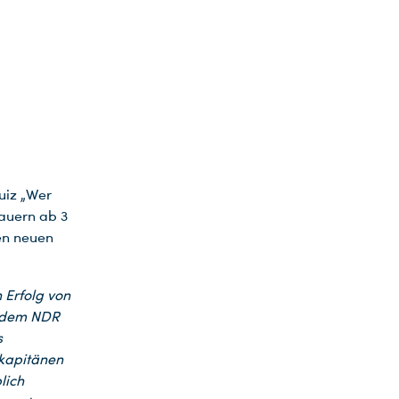
iz „Wer
hauern ab 3
en neuen
n Erfolg von
t dem NDR
s
kapitänen
lich