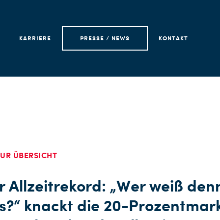
KARRIERE
PRESSE / NEWS
KONTAKT
UR ÜBERSICHT
 Allzeitrekord: „Wer weiß den
s?“ knackt die 20-Prozentmar