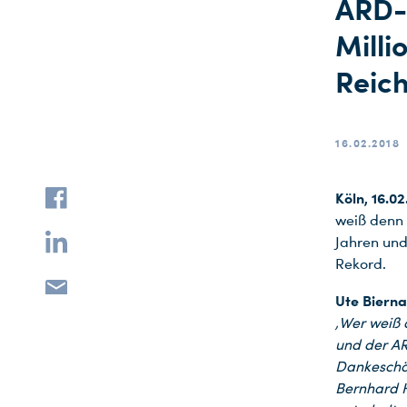
ARD-V
Mill
Reic
16.02.2018
Köln, 16.02
weiß denn 
Jahren und
Rekord.
Ute Biern
‚Wer weiß 
und der AR
Dankeschö
Bernhard H