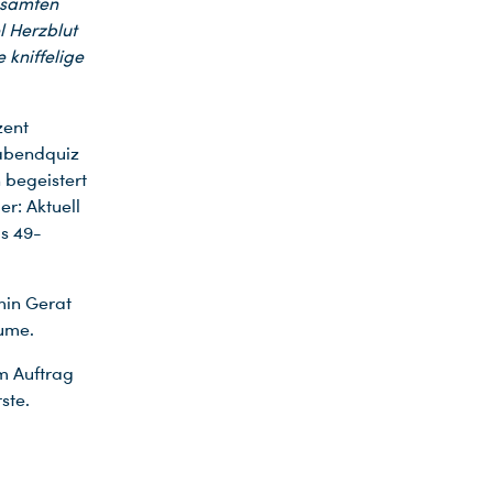
esamten
l Herzblut
 kniffelige
zent
rabendquiz
 begeistert
r: Aktuell
is 49-
min Gerat
aume.
m Auftrag
ste.