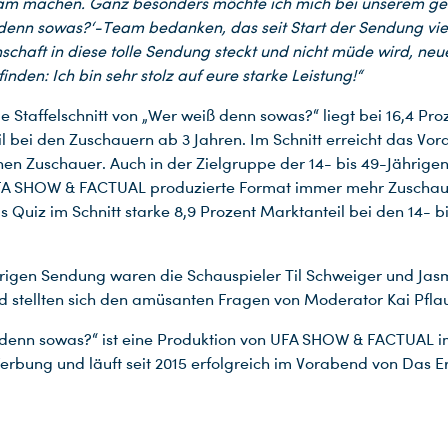
sam machen. Ganz besonders möchte ich mich bei unserem g
denn sowas?‘-Team bedanken, das seit Start der Sendung vie
schaft in diese tolle Sendung steckt und nicht müde wird, neue
inden: Ich bin sehr stolz auf eure starke Leistung!“
e Staffelschnitt von „Wer weiß denn sowas?“ liegt bei 16,4 Pro
l bei den Zuschauern ab 3 Jahren. Im Schnitt erreicht das Vo
onen Zuschauer. Auch in der Zielgruppe der 14- bis 49-Jährigen
FA SHOW & FACTUAL produzierte Format immer mehr Zuschaue
s Quiz im Schnitt starke 8,9 Prozent Marktanteil bei den 14- b
trigen Sendung waren die Schauspieler Til Schweiger und Jas
d stellten sich den amüsanten Fragen von Moderator Kai Pfl
denn sowas?“ ist eine Produktion von UFA SHOW & FACTUAL i
rbung und läuft seit 2015 erfolgreich im Vorabend von Das Er