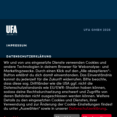
UFA GMBH 2026
IMPRESSUM
DATENSCHUTZERKLÄRUNG
Wir und von uns eingesetzte Dienste verwenden Cookies und
andere Technologien in deinem Browser für Webanalyse- und
COOKIE EINSTELLUNGEN
Marketingzwecke. Durch einen Klick auf den „Alle akzeptieren“-
Button erklärst du dich damit einverstanden. Das Einverständnis
kannst du jederzeit für die Zukunft widerrufen.
Bitte beachte,
dass diese sog. Drittländer wie die USA ggf. nicht die
Datenschutzstandards wie EU/EWR-Staaten haben können,
sodass deine Rechtsdurchsetzung erschwert und Zugriffe von
deren Behörden nicht ausgeschlossen werden können.
Weitere
Details zu den eingesetzten Cookies und Diensten, ihrer
Verwendung und zur Änderung der Cookie-Einstellungen findest
Copyrights: 1 - TVNOW Stefan Gregorowius, 2 - RTLZWEI / UFA Show & Factual, 3 -
du unter „Auswählen“ sowie in unserer
Datenschutzerklärung
.
VOX / UFA Show & Factual, 4 - RTL/ Julia Feldhagen, 5 - ZDF/Sascha Hoecker, 6 -
ARD Degeto Film/UFA Fiction/Hans-Joachim Pfeiffer, 7 - Prime Video, 8 - Apple TV, 9 -
RTLZWEI