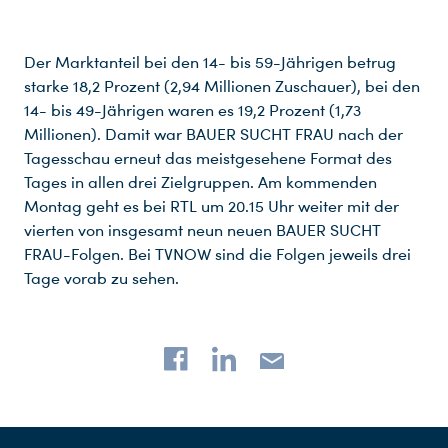
Der Marktanteil bei den 14- bis 59-Jährigen betrug
starke 18,2 Prozent (2,94 Millionen Zuschauer), bei den
14- bis 49-Jährigen waren es 19,2 Prozent (1,73
Millionen). Damit war BAUER SUCHT FRAU nach der
Tagesschau erneut das meistgesehene Format des
Tages in allen drei Zielgruppen. Am kommenden
Montag geht es bei RTL um 20.15 Uhr weiter mit der
vierten von insgesamt neun neuen BAUER SUCHT
Du nutzt leider einen Browser, den wir nicht mehr unterstützen. Wir können nicht garantieren, dass die Webseite mit diesem Browser ordnungsgemäß funktioniert. Bitte lade einen aktuellen Browser herunter.
FRAU-Folgen. Bei TVNOW sind die Folgen jeweils drei
Tage vorab zu sehen.