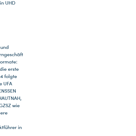
 in UHD
 und
rngeschäft
Formate:
ie erste
4 folgte
e UFA
LENSSEN
 HAUTNAH,
 GZSZ wie
gere
tführer in