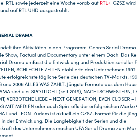
bei RTL sowie jederzeit eine Woche vorab auf
RTL+
. GZSZ wird
 und auf RTL UHD ausgestrahlt.
 SERIAL DRAMA
ndelt ihre Aktivitäten in den Programm-Genres Serial Drama
wie Show, Factual und Documentary unter einem Dach. Das Ke
rial Drama umfasst die Entwicklung und Produktion serieller 
EITEN, SCHLECHTE ZEITEN etablierte das Unternehmen 1992 d
ute erfolgreichste tägliche Serie des deutschen TV-Markts. 199
 und 2006 ALLES WAS ZÄHLT. Jüngste Formate aus dem Haus
AMA sind u.a. SPOTLIGHT (seit 2016), NACHTSCHWESTERN, 
T, VERBOTENE LIEBE – NEXT GENERATION, EVEN CLOSER –
 MIT MEDIEN oder auch Spin-offs der erfolgreichen Marke
AT und LEON. Zudem ist aktuell ein GZSZ-Format für die jün
 in der Entwicklung. Die Langlebigkeit der Serien und die
skraft des Unternehmens machen UFA Serial Drama zum Mark
gment.