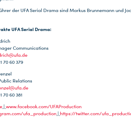
führer der UFA Serial Drama sind Markus Brunnemann und Jo
takte UFA Serial Drama:
drich
nager Communications
edrich@ufa.de
31 70 60 379
renzel
blic Relations
renzel@ufa.de
31 70 60 381
e
|
www.facebook.com/UFAProduction
gram.com/ufa_production
|
https://twitter.com/ufa_producti