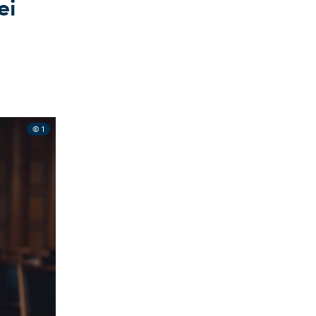
ei
© 1