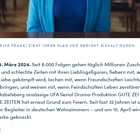
RIKE FRANK) ZIEHT IHREN PLAN VOR GERICHT EISKALT DURCH.
8. März 2024.
Seit 8.000 Folgen gehen täglich Millionen Zusc
 und schlechte Zeiten mit ihren Lieblingsfiguren, fiebern mit,
Liebe gekämpft wird, lachen mit, wenn Freundschaften Leichtig
 bringen, und weinen mit, wenn Feindschaften Leben zerstören
abelsberg ansässige UFA Serial Drama Produktion GUTE ZEI
ZEITEN hat erneut Grund zum Feiern. Seit fast 32 Jahren ist s
r Begleiter in deutschen Wohnzimmern – und am 15. April wir
arke geknackt.
: