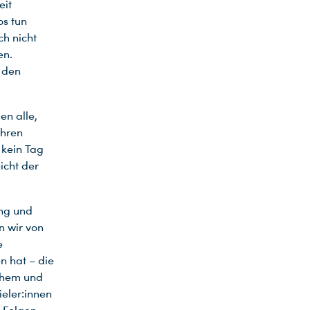
eit
os tun
ch nicht
en.
n den
en alle,
ahren
 kein Tag
icht der
ng und
 wir von
e
n hat – die
schem und
eler:innen