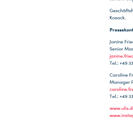
Geschäfts
Kosack.
Pressekon
Janine Frie
Senior Ma
janine.fri
Tel.: +49 3
Caroline F
Manager Pu
caroline.f
Tel.: +49 3
www.ufa.d
www.insta