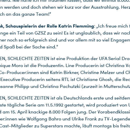
mera. Nie hätte ich mir träumen lassen, dass wir einmal 8.000
n werden und doch stehen wir kurz vor der Ausstrahlung. Her
ch an das ganze Team!“
nk, Schauspielerin der Rolle Katrin Flemming
: „Ich freue mich 
nge ein Teil von GZSZ zu sein! Es ist unglaublich, dass wir na
er noch so erfolgreich sind und vor allem mit so viel Engage
d Spaß bei der Sache sind.“
N, SCHLECHTE ZEITEN ist eine Produktion der UFA Serial Dr
ique Moro ist die Produzentin. Line Producerin ist Christina V
 Co-Producer:innen sind Katrin Birkner, Christine Melzer und Ch
 Executive Producerin seitens RTL ist Christiane Ghosh, die Re
usanne Philipp und Christina Pachutzki (zurzeit in Mutterschutz
N, SCHLECHTE ZEITEN ist als Deutschlands erste und seitde
ste tägliche Serie am 11.5.1992 gestartet, wird produziert von 
am 15. April knackige 8.000 Folgen jung. Der Vorabendklassi
er:innen wie Wolfgang Bahro und Ulrike Frank zu TV-Legend
Cast-Mitglieder zu Superstars machte, läuft montags bis frei