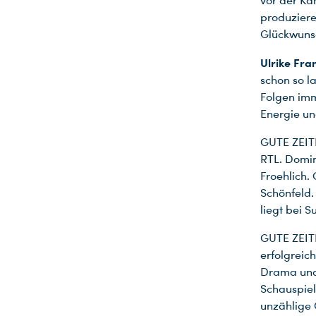
vor der Ka
produziere
Glückwuns
Ulrike Fra
schon so la
Folgen imm
Energie un
GUTE ZEITE
RTL. Domin
Froehlich.
Schönfeld.
liegt bei S
GUTE ZEITE
erfolgreich
Du nutzt leider einen Browser, den wir nicht mehr unterstützen. Wir können nicht garantieren, dass die Webseite mit diesem Browser ordnungsgemäß funktioniert. Bitte lade einen aktuellen Browser herunter.
Drama und 
Schauspiel
unzählige 