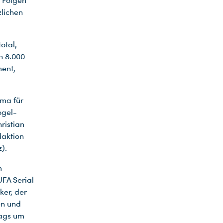
. Folgen
zlichen
total,
ch 8.000
ment,
ama für
ogel-
ristian
daktion
).
m
UFA Serial
ker, der
en und
tags um