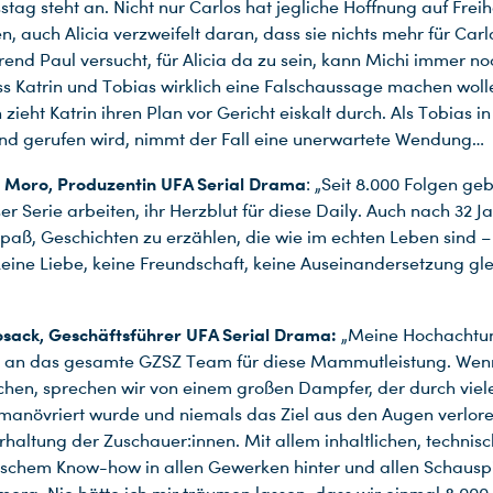
tag steht an. Nicht nur Carlos hat jegliche Hoffnung auf Freih
, auch Alicia verzweifelt daran, dass sie nichts mehr für Carl
end Paul versucht, für Alicia da zu sein, kann Michi immer no
ss Katrin und Tobias wirklich eine Falschaussage machen woll
 zieht Katrin ihren Plan vor Gericht eiskalt durch. Als Tobias i
d gerufen wird, nimmt der Fall eine unerwartete Wendung…
 Moro, Produzentin UFA Serial Drama
: „Seit 8.000 Folgen geb
er Serie arbeiten, ihr Herzblut für diese Daily. Auch nach 32 J
paß, Geschichten zu erzählen, die wie im echten Leben sind –
, keine Liebe, keine Freundschaft, keine Auseinandersetzung gle
sack, Geschäftsführer UFA Serial Drama:
„Meine Hochachtu
 an das gesamte GZSZ Team für diese Mammutleistung. Wenn
hen, sprechen wir von einem großen Dampfer, der durch viel
anövriert wurde und niemals das Ziel aus den Augen verlore
rhaltung der Zuschauer:innen. Mit allem inhaltlichen, techni
schem Know-how in allen Gewerken hinter und allen Schauspi