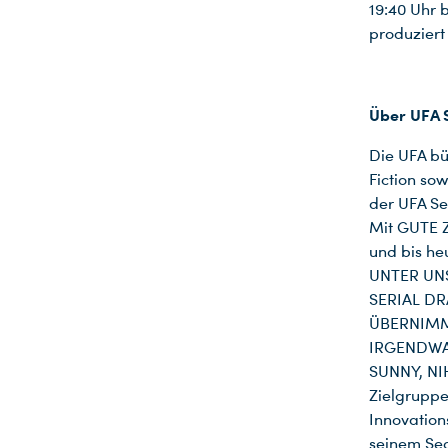
19:40 Uhr 
produziert
Über UFA
Die UFA bü
Fiction so
der UFA Se
Mit GUTE Z
und bis he
UNTER UNS
SERIAL DR
ÜBERNIMM
IRGENDWAS
SUNNY, NIH
Zielgruppe
Innovation
seinem Se