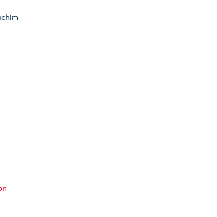
achim
on