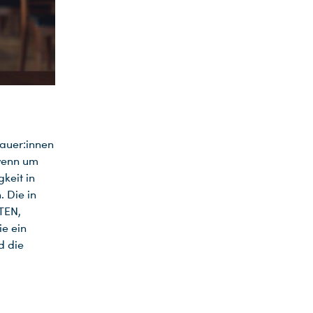
hauer:innen
 wenn um
keit in
. Die in
TEN,
ie ein
d die