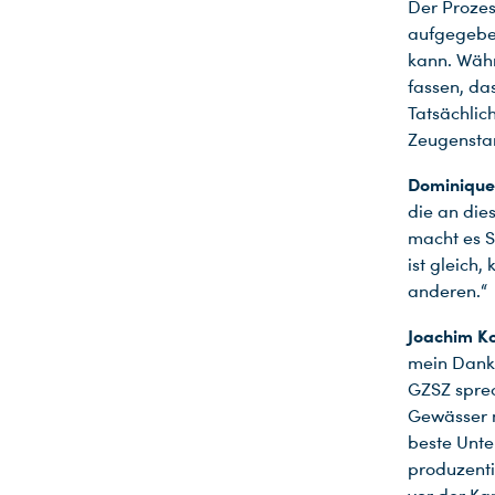
Der Prozess
aufgegeben
kann. Währ
fassen, da
Tatsächlich
Zeugenstan
Dominique
die an dies
macht es S
ist gleich
anderen.“
Joachim Ko
mein Dank
GZSZ sprec
Gewässer m
beste Unte
produzenti