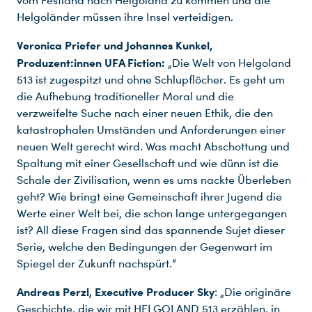
vom Festland nach Helgoland zu kommen und die
Helgoländer müssen ihre Insel verteidigen.
Veronica Priefer und Johannes Kunkel,
Produzent:innen UFA Fiction:
„Die Welt von Helgoland
513 ist zugespitzt und ohne Schlupflöcher. Es geht um
die Aufhebung traditioneller Moral und die
verzweifelte Suche nach einer neuen Ethik, die den
katastrophalen Umständen und Anforderungen einer
neuen Welt gerecht wird. Was macht Abschottung und
Spaltung mit einer Gesellschaft und wie dünn ist die
Schale der Zivilisation, wenn es ums nackte Überleben
geht? Wie bringt eine Gemeinschaft ihrer Jugend die
Werte einer Welt bei, die schon lange untergegangen
ist? All diese Fragen sind das spannende Sujet dieser
Serie, welche den Bedingungen der Gegenwart im
Spiegel der Zukunft nachspürt.“
Andreas Perzl, Executive Producer Sky
: „Die originäre
Geschichte, die wir mit HELGOLAND 513 erzählen, in