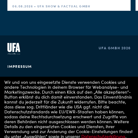
06.08.2026 • UFA SHOW & FACTUAL GMBH
UFA GMBH 2026
IMPRESSUM
DATENSCHUTZERKLÄRUNG
Wir und von uns eingesetzte Dienste verwenden Cookies und
andere Technologien in deinem Browser für Webanalyse- und
Marketingzwecke. Durch einen Klick auf den „Alle akzeptieren“-
COOKIE EINSTELLUNGEN
Button erklärst du dich damit einverstanden. Das Einverständnis
kannst du jederzeit für die Zukunft widerrufen.
Bitte beachte,
dass diese sog. Drittländer wie die USA ggf. nicht die
Datenschutzstandards wie EU/EWR-Staaten haben können,
sodass deine Rechtsdurchsetzung erschwert und Zugriffe von
deren Behörden nicht ausgeschlossen werden können.
Weitere
Details zu den eingesetzten Cookies und Diensten, ihrer
Verwendung und zur Änderung der Cookie-Einstellungen findest
du unter „Auswählen“ sowie in unserer
Datenschutzerklärung
.
Copyrights: 1 - RTLZWEI / UFA Show & Factual, 2 - VOX / UFA Show & Factual, 3 -