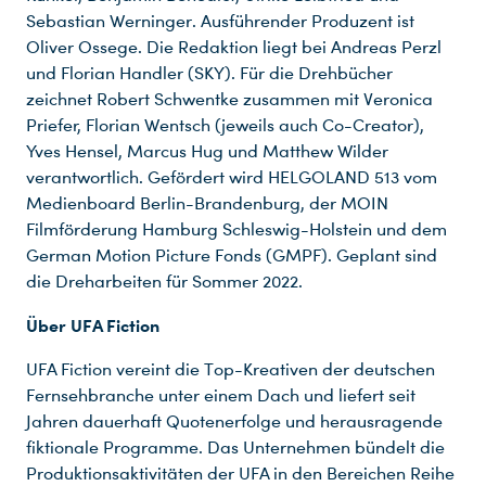
Sebastian Werninger. Ausführender Produzent ist
Oliver Ossege. Die Redaktion liegt bei Andreas Perzl
und Florian Handler (SKY). Für die Drehbücher
zeichnet Robert Schwentke zusammen mit Veronica
Priefer, Florian Wentsch (jeweils auch Co-Creator),
Yves Hensel, Marcus Hug und Matthew Wilder
verantwortlich. Gefördert wird HELGOLAND 513 vom
Medienboard Berlin-Brandenburg, der MOIN
Filmförderung Hamburg Schleswig-Holstein und dem
German Motion Picture Fonds (GMPF). Geplant sind
die Dreharbeiten für Sommer 2022.
Du nutzt leider einen Browser, den wir nicht mehr unterstützen. Wir können nicht garantieren, dass die Webseite mit diesem Browser ordnungsgemäß funktioniert. Bitte lade einen aktuellen Browser herunter.
Über UFA Fiction
UFA Fiction vereint die Top-Kreativen der deutschen
Fernsehbranche unter einem Dach und liefert seit
Jahren dauerhaft Quotenerfolge und herausragende
fiktionale Programme. Das Unternehmen bündelt die
Produktionsaktivitäten der UFA in den Bereichen Reihe