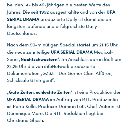
bei den 14- bis 49-jährigen die besten Werte des
UFA
Jahres. Die seit 1992 ausgestrahlte und von der
SERIAL DRAMA
produzierte Daily ist damit die am
längsten laufende und erfolgreichste Daily
Deutschlands.
Nach dem 90-minütigen Special startet um 21.15 Uhr
UFA SERIAL DRAMA
die neue zehnteilige
Medical-
Nachtschwestern
Serie „
“. Im Anschluss daran läuft um
22.25 Uhr die von infoNetwork produzierte
Dokumentation „GZSZ – Der Gerner Clan: Affären,
Schicksale & Intrigen!“.
Gute Zeiten, schlechte Zeiten
„
“ ist eine Produktion der
UFA SERIAL DRAMA
im Auftrag von RTL. Produzentin
ist Petra Kolle, Producer Damian Lott. Chef-Autorin ist
Du nutzt leider einen Browser, den wir nicht mehr unterstützen. Wir können nicht garantieren, dass die Webseite mit diesem Browser ordnungsgemäß funktioniert. Bitte lade einen aktuellen Browser herunter.
Dominique Moro. Die RTL-Redaktion liegt bei
Christiane Ghosh.