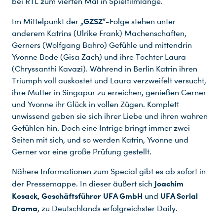
bei RTL zum vierten Mal in Spielfilmlänge.
GZSZ
Im Mittelpunkt der „
“-Folge stehen unter
anderem Katrins (Ulrike Frank) Machenschaften,
Gerners (Wolfgang Bahro) Gefühle und mittendrin
Yvonne Bode (Gisa Zach) und ihre Tochter Laura
(Chryssanthi Kavazi). Während in Berlin Katrin ihren
Triumph voll auskostet und Laura verzweifelt versucht,
ihre Mutter in Singapur zu erreichen, genießen Gerner
und Yvonne ihr Glück in vollen Zügen. Komplett
unwissend geben sie sich ihrer Liebe und ihren wahren
Gefühlen hin. Doch eine Intrige bringt immer zwei
Seiten mit sich, und so werden Katrin, Yvonne und
Gerner vor eine große Prüfung gestellt.
Nähere Informationen zum Special gibt es ab sofort in
Joachim
der Pressemappe. In dieser äußert sich
Kosack, Geschäftsführer UFA GmbH
UFA Serial
und
Drama
, zu Deutschlands erfolgreichster Daily.