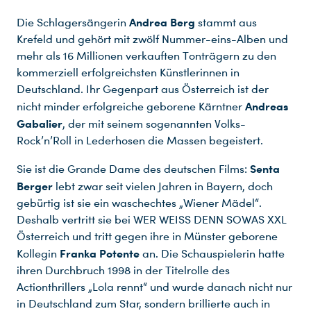
Andrea Berg
Die Schlagersängerin
stammt aus
Krefeld und gehört mit zwölf Nummer-eins-Alben und
mehr als 16 Millionen verkauften Tonträgern zu den
kommerziell erfolgreichsten Künstlerinnen in
Deutschland. Ihr Gegenpart aus Österreich ist der
Du nutzt leider einen Browser, den wir nicht mehr unterstützen. Wir können nicht garantieren, dass die Webseite mit diesem Browser ordnungsgemäß funktioniert. Bitte lade einen aktuellen Browser herunter.
Andreas
nicht minder erfolgreiche geborene Kärntner
Gabalier
, der mit seinem sogenannten Volks-
Rock’n’Roll in Lederhosen die Massen begeistert.
Senta
Sie ist die Grande Dame des deutschen Films:
Berger
lebt zwar seit vielen Jahren in Bayern, doch
gebürtig ist sie ein waschechtes „Wiener Mädel“.
Deshalb vertritt sie bei WER WEISS DENN SOWAS XXL
Österreich und tritt gegen ihre in Münster geborene
Franka Potente
Kollegin
an. Die Schauspielerin hatte
ihren Durchbruch 1998 in der Titelrolle des
Actionthrillers „Lola rennt“ und wurde danach nicht nur
in Deutschland zum Star, sondern brillierte auch in