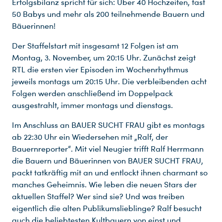
Erfolgsbilanz spricht für sich: Über 40 Hochzeiten, fast
50 Babys und mehr als 200 teilnehmende Bauern und
Bäuerinnen!
Der Staffelstart mit insgesamt 12 Folgen ist am
Montag, 3. November, um 20:15 Uhr. Zunächst zeigt
RTL die ersten vier Episoden im Wochenrhythmus
jeweils montags um 20:15 Uhr. Die verbleibenden acht
Folgen werden anschließend im Doppelpack
ausgestrahlt, immer montags und dienstags.
Im Anschluss an BAUER SUCHT FRAU gibt es montags
ab 22:30 Uhr ein Wiedersehen mit „Ralf, der
Bauernreporter“. Mit viel Neugier trifft Ralf Herrmann
die Bauern und Bäuerinnen von BAUER SUCHT FRAU,
packt tatkräftig mit an und entlockt ihnen charmant so
Du nutzt leider einen Browser, den wir nicht mehr unterstützen. Wir können nicht garantieren, dass die Webseite mit diesem Browser ordnungsgemäß funktioniert. Bitte lade einen aktuellen Browser herunter.
manches Geheimnis. Wie leben die neuen Stars der
aktuellen Staffel? Wer sind sie? Und was treiben
eigentlich die alten Publikumslieblinge? Ralf besucht
auch die beliebtesten Kultbauern von einst und