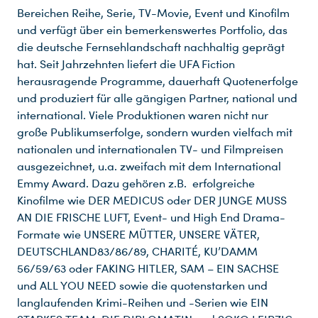
Bereichen Reihe, Serie, TV-Movie, Event und Kinofilm
und verfügt über ein bemerkenswertes Portfolio, das
Du nutzt leider einen Browser, den wir nicht mehr unterstützen. Wir können nicht garantieren, dass die Webseite mit diesem Browser ordnungsgemäß funktioniert. Bitte lade einen aktuellen Browser herunter.
die deutsche Fernsehlandschaft nachhaltig geprägt
hat. Seit Jahrzehnten liefert die UFA Fiction
herausragende Programme, dauerhaft Quotenerfolge
und produziert für alle gängigen Partner, national und
international. Viele Produktionen waren nicht nur
große Publikumserfolge, sondern wurden vielfach mit
nationalen und internationalen TV- und Filmpreisen
ausgezeichnet, u.a. zweifach mit dem International
Emmy Award. Dazu gehören z.B. erfolgreiche
Kinofilme wie DER MEDICUS oder DER JUNGE MUSS
AN DIE FRISCHE LUFT, Event- und High End Drama-
Formate wie UNSERE MÜTTER, UNSERE VÄTER,
DEUTSCHLAND83/86/89, CHARITÉ, KU’DAMM
56/59/63 oder FAKING HITLER, SAM – EIN SACHSE
und ALL YOU NEED sowie die quotenstarken und
langlaufenden Krimi-Reihen und -Serien wie EIN