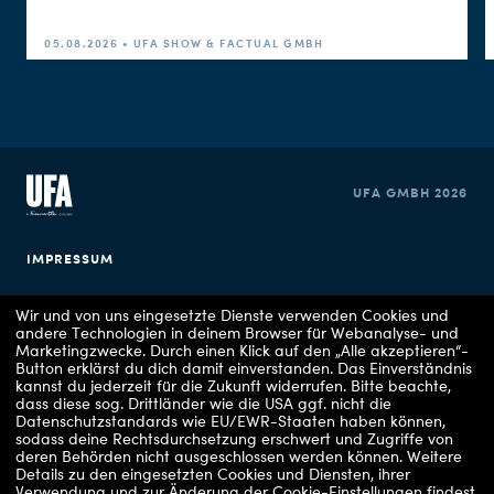
05.08.2026 • UFA SHOW & FACTUAL GMBH
UFA GMBH 2026
IMPRESSUM
DATENSCHUTZERKLÄRUNG
Wir und von uns eingesetzte Dienste verwenden Cookies und
andere Technologien in deinem Browser für Webanalyse- und
Marketingzwecke. Durch einen Klick auf den „Alle akzeptieren“-
COOKIE EINSTELLUNGEN
Button erklärst du dich damit einverstanden. Das Einverständnis
kannst du jederzeit für die Zukunft widerrufen.
Bitte beachte,
dass diese sog. Drittländer wie die USA ggf. nicht die
Datenschutzstandards wie EU/EWR-Staaten haben können,
sodass deine Rechtsdurchsetzung erschwert und Zugriffe von
deren Behörden nicht ausgeschlossen werden können.
Weitere
Details zu den eingesetzten Cookies und Diensten, ihrer
Verwendung und zur Änderung der Cookie-Einstellungen findest