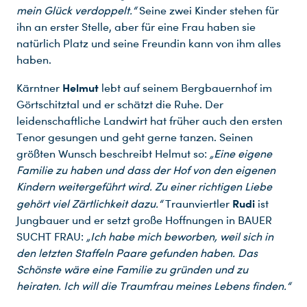
mein Glück verdoppelt.“
Seine zwei Kinder stehen für
ihn an erster Stelle, aber für eine Frau haben sie
natürlich Platz und seine Freundin kann von ihm alles
haben.
Helmut
Kärntner
lebt auf seinem Bergbauernhof im
Görtschitztal und er schätzt die Ruhe. Der
leidenschaftliche Landwirt hat früher auch den ersten
Tenor gesungen und geht gerne tanzen. Seinen
größten Wunsch beschreibt Helmut so:
„Eine eigene
Familie zu haben und dass der Hof von den eigenen
Kindern weitergeführt wird. Zu einer richtigen Liebe
Rudi
gehört viel Zärtlichkeit dazu.“
Traunviertler
ist
Jungbauer und er setzt große Hoffnungen in BAUER
SUCHT FRAU:
„Ich habe mich beworben, weil sich in
den letzten Staffeln Paare gefunden haben. Das
Schönste wäre eine Familie zu gründen und zu
heiraten. Ich will die Traumfrau meines Lebens finden.“
Du nutzt leider einen Browser, den wir nicht mehr unterstützen. Wir können nicht garantieren, dass die Webseite mit diesem Browser ordnungsgemäß funktioniert. Bitte lade einen aktuellen Browser herunter.