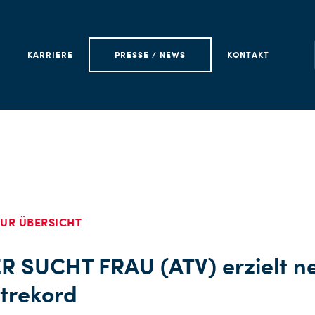
KARRIERE
PRESSE / NEWS
KONTAKT
UR ÜBERSICHT
R SUCHT FRAU (ATV) erzielt n
itrekord