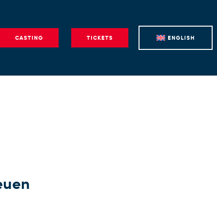
CASTING
TICKETS
ENGLISH
euen