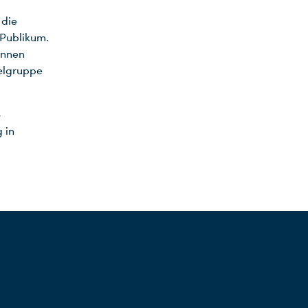
 die
 Publikum.
innen
ielgruppe
-
 in