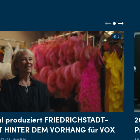
© 3
al produziert FRIEDRICHSTADT-
2
LT HINTER DEM VORHANG für VOX
P
ACTUAL GMBH
30