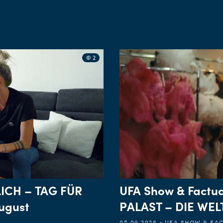
© 2
ICH – TAG FÜR
UFA Show & Factu
ugust
PALAST – DIE WE
05.08.2026 • UFA SHOW & F