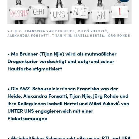
V.L.N.R.: FRANZISKA VAN DER HEIDE, MILOŠ VUKOVIĆ,
ALEXANDRA FONSATTI, TIJAN NJIE, ISABELL HERTEL, JÖRG ROHDE
• Mo Brunner (Tijan Njie) wird als mutmaßlicher
Drogenkurier verdächtigt und aufgrund seiner
Hautfarbe stigmatisiert
• Die AWZ-Schauspieler:innen Franziska van der
Heide, Alexandra Fonsatti, Tijan Njie, Jörg Rohde und
ihre Kolleg:innen Isabell Hertel und Miloš Vuković von
UNTER UNS engagieren sich mit einer
Plakatkampagne
• Als inhaltlicher Schwerpunkt gibt es bei RTL und UFA