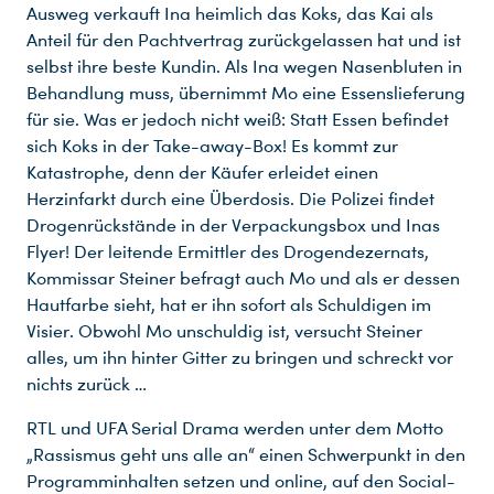
Ausweg verkauft Ina heimlich das Koks, das Kai als
Anteil für den Pachtvertrag zurückgelassen hat und ist
selbst ihre beste Kundin. Als Ina wegen Nasenbluten in
Behandlung muss, übernimmt Mo eine Essenslieferung
für sie. Was er jedoch nicht weiß: Statt Essen befindet
sich Koks in der Take-away-Box! Es kommt zur
Katastrophe, denn der Käufer erleidet einen
Herzinfarkt durch eine Überdosis. Die Polizei findet
Drogenrückstände in der Verpackungsbox und Inas
Flyer! Der leitende Ermittler des Drogendezernats,
Kommissar Steiner befragt auch Mo und als er dessen
Hautfarbe sieht, hat er ihn sofort als Schuldigen im
Visier. Obwohl Mo unschuldig ist, versucht Steiner
alles, um ihn hinter Gitter zu bringen und schreckt vor
Du nutzt leider einen Browser, den wir nicht mehr unterstützen. Wir können nicht garantieren, dass die Webseite mit diesem Browser ordnungsgemäß funktioniert. Bitte lade einen aktuellen Browser herunter.
nichts zurück …
RTL und UFA Serial Drama werden unter dem Motto
„Rassismus geht uns alle an“ einen Schwerpunkt in den
Programminhalten setzen und online, auf den Social-