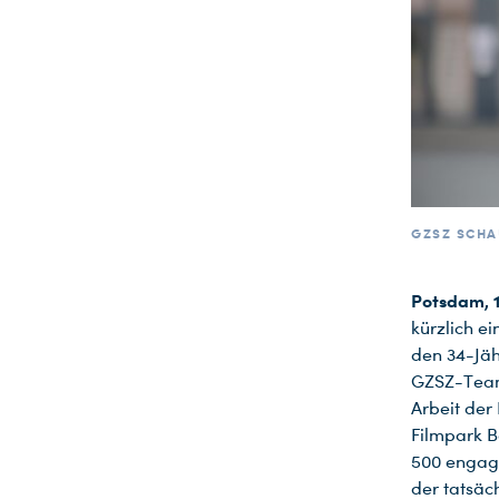
GZSZ SCHA
Potsdam, 1
kürzlich e
den 34-Jäh
GZSZ-Team 
Arbeit der
Filmpark B
500 engagi
der tatsäc