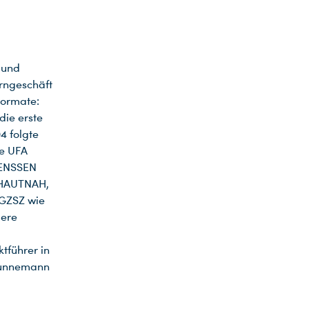
 und
rngeschäft
Formate:
ie erste
4 folgte
e UFA
LENSSEN
 HAUTNAH,
 GZSZ wie
gere
tführer in
Brunnemann