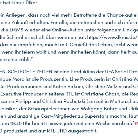
e bei Timur Ülker.
 ein Anliegen, dass noch viel mehr Betroffene die Chance auf e
eine Zukunft erhalten. Für alle, die mitmachen und sich infor
t die DKMS wieder eine Online-Aktion unter folgendem Link ges
die Schirmherrschaft übernommen hat. https://www.dkms.de/
das nur empfehlen, macht mit. Genießt das Leben, lacht wenn
rt wenn ihr feiern wollt und wenn ihr helfen könnt, dann helft a
inzelne zählt.“
N, SCHLECHTE ZEITEN ist eine Produktion der UFA Serial Dr
ique Moro ist die Produzentin. Line Producerin ist Christina V
 Co-Producer:innen sind Katrin Birkner, Christine Melzer und Ch
 Executive Producerin seitens RTL ist Christiane Ghosh, die Re
usanne Philipp und Christina Pachutzki (zurzeit in Mutterschut
assiker, der Schauspieler:innen wie Wolfgang Bahro und Ulri
n und unzählige Cast-Mitglieder zu Superstars machte, läu
gs um 19:40 Uhr bei RTL sowie jederzeit eine Woche vorab auf
R
D produziert und auf RTL UHD ausgestrahlt.