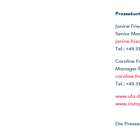
Pressekon
Janine Frie
Senior Ma
janine.fri
Tel.: +49 3
Caroline F
Manager Pu
caroline.f
Tel.: +49 3
www.ufa.d
www.insta
Die Presse