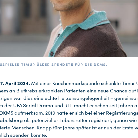
USPIELER TIMUR ÜLKER SPENDETE FÜR DIE DKMS.
7. April 2024.
Mit einer Knochenmarkspende schenkte Timur 
inem an Blutkrebs erkrankten Patienten eine neue Chance auf 
rigen war dies eine echte Herzensangelegenheit – gemeins
der UFA Serial Drama und RTL macht er schon seit Jahren a
 DKMS aufmerksam. 2019 hatte er sich bei einer Registrierung
abelsberg als potenzieller Lebensretter registriert, genau wie
erte Menschen. Knapp fünf Jahre später ist er nun der Erste v
hlich spenden konnte.