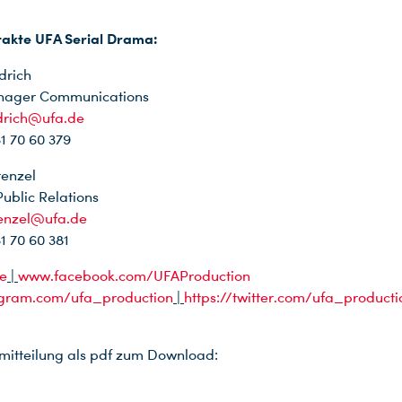
takte UFA Serial Drama:
drich
nager Communications
edrich@ufa.de
31 70 60 379
renzel
blic Relations
renzel@ufa.de
31 70 60 381
e
|
www.facebook.com/UFAProduction
gram.com/ufa_production
|
https://twitter.com/ufa_producti
mitteilung als pdf zum Download: