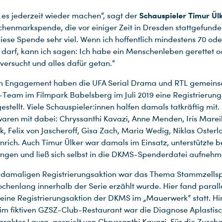
Schauspieler Timur Ül
 es jederzeit wieder machen“, sagt der
chenmarkspende, die vor einiger Zeit in Dresden stattgefunde
iese Spende sehr viel. Wenn ich hoffentlich mindestens 70 ode
 darf, kann ich sagen: Ich habe ein Menschenleben gerettet o
versucht und alles dafür getan.“
m Engagement haben die UFA Serial Drama und RTL gemeins
eam im Filmpark Babelsberg im Juli 2019 eine Registrierung
estellt. Viele Schauspieler:innen halfen damals tatkräftig mit.
ren mit dabei: Chryssanthi Kavazi, Anne Menden, Iris Marei
nk, Felix von Jascheroff, Gisa Zach, Maria Wedig, Niklas Osterl
inrich. Auch Timur Ülker war damals im Einsatz, unterstützte b
ungen und ließ sich selbst in die DKMS-Spenderdatei aufnehm
r damaligen Registrierungsaktion war das Thema Stammzells
chenlang innerhalb der Serie erzählt wurde. Hier fand parall
eine Registrierungsaktion der DKMS im „Mauerwerk“ statt. H
 im fiktiven GZSZ-Club-Restaurant war die Diagnose Aplasti
arakter Laura, gespielt von Chryssanthi Kavazi. Für die Zusch