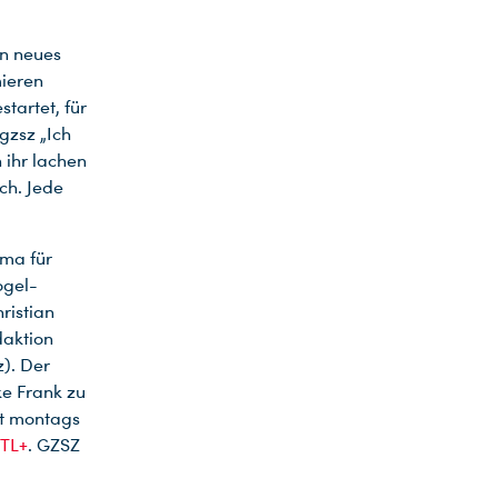
in neues
mieren
tartet, für
gzsz „Ich
 ihr lachen
uch. Jede
ama für
ogel-
ristian
daktion
z). Der
ke Frank zu
ft montags
TL+
. GZSZ