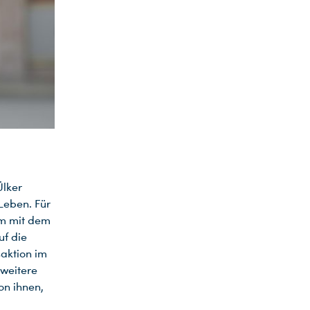
Ülker
Leben. Für
am mit dem
uf die
saktion im
 weitere
on ihnen,