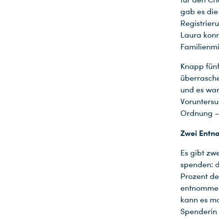
gab es die 
Registrier
Laura konn
Familienmi
Knapp fünf
überrasche
und es war 
Voruntersu
Ordnung – 
Zwei Entn
Es gibt zw
spenden: 
Prozent de
entnommen.
kann es m
Spenderin