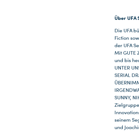
Über UFA
Die UFA bü
Fiction so
der UFA Se
Mit GUTE Z
und bis he
UNTER UNS
SERIAL DR
ÜBERNIMM
IRGENDWAS
SUNNY, NIH
Zielgruppe
Innovation
seinem Se
und Joachi