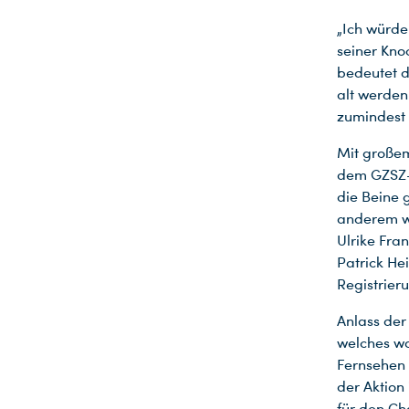
„Ich würde
seiner Kno
bedeutet d
alt werden
zumindest 
Mit große
dem GZSZ-T
die Beine g
anderem wa
Ulrike Fra
Patrick He
Registrier
Anlass de
welches wo
Fernsehen 
der Aktion
für den Ch