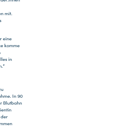
n mit.
s
r eine
rage komme
n
les in
n.“
zu
hme. In 90
er Blutbahn
ientin
 der
nommen