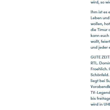
wird, so wi
Du nutzt leider einen Browser, den wir nicht mehr unterstützen. Wir können nicht garantieren, dass die Webseite mit diesem Browser ordnungsgemäß funktioniert. Bitte lade einen aktuellen Browser herunter.
Ihm ist es
Leben und 
wollen, ha
die Timur 
kann euch 
wollt, feie
und jeder e
GUTE ZEITE
RTL. Domin
Froehlich.
Schönfeld.
liegt bei S
Vorabendkl
TV-Legende
bis freita
wird in UH