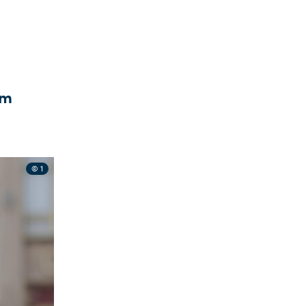
em
© 1