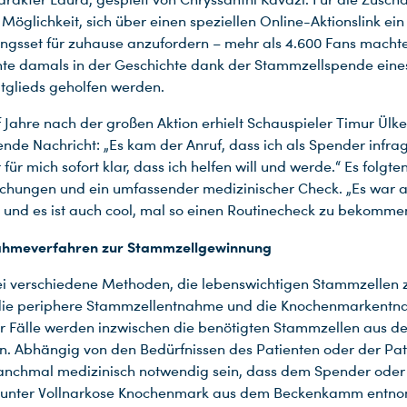
Möglichkeit, sich über einen speziellen Online-Aktionslink ein
ungsset für zuhause anzufordern – mehr als 4.600 Fans machte
te damals in der Geschichte dank der Stammzellspende eine
tglieds geholfen werden.
 Jahre nach der großen Aktion erhielt Schauspieler Timur Ülke
nde Nachricht: „Es kam der Anruf, dass ich als Spender inf
für mich sofort klar, dass ich helfen will und werde.“ Es folgte
chungen und ein umfassender medizinischer Check. „Es war al
und es ist auch cool, mal so einen Routinecheck zu bekomme
ahmeverfahren zur Stammzellgewinnung
ei verschiedene Methoden, die lebenswichtigen Stammzellen 
die periphere Stammzellentnahme und die Knochenmarkentna
r Fälle werden inzwischen die benötigten Stammzellen aus d
 Abhängig von den Bedürfnissen des Patienten oder der Pat
anchmal medizinisch notwendig sein, dass dem Spender oder
 unter Vollnarkose Knochenmark aus dem Beckenkamm ent