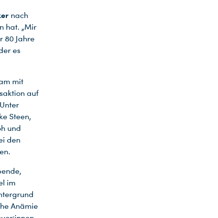
ker
nach
n hat. „Mir
r 80 Jahre
der es
am mit
saktion auf
 Unter
ke Steen,
oh und
ei den
en.
pende,
el im
intergrund
sche Anämie
auer:innen