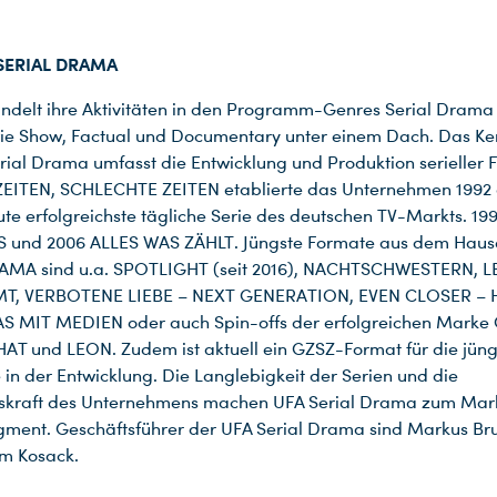
 SERIAL DRAMA
ndelt ihre Aktivitäten in den Programm-Genres Serial Drama
wie Show, Factual und Documentary unter einem Dach. Das Ke
rial Drama umfasst die Entwicklung und Produktion serieller 
EITEN, SCHLECHTE ZEITEN etablierte das Unternehmen 1992 d
ute erfolgreichste tägliche Serie des deutschen TV-Markts. 199
 und 2006 ALLES WAS ZÄHLT. Jüngste Formate aus dem Haus
AMA sind u.a. SPOTLIGHT (seit 2016), NACHTSCHWESTERN, 
T, VERBOTENE LIEBE – NEXT GENERATION, EVEN CLOSER –
 MIT MEDIEN oder auch Spin-offs der erfolgreichen Marke
AT und LEON. Zudem ist aktuell ein GZSZ-Format für die jün
 in der Entwicklung. Die Langlebigkeit der Serien und die
skraft des Unternehmens machen UFA Serial Drama zum Mark
gment. Geschäftsführer der UFA Serial Drama sind Markus 
m Kosack.