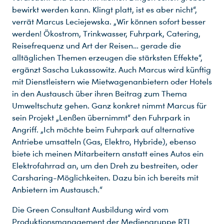
bewirkt werden kann. Klingt platt, ist es aber nicht“,
verrät Marcus Leciejewska. „Wir können sofort besser
werden! Ökostrom, Trinkwasser, Fuhrpark, Catering,
Reisefrequenz und Art der Reisen… gerade die
alltäglichen Themen erzeugen die stärksten Effekte“,
ergänzt Sascha Lukassowitz. Auch Marcus wird künftig
Du nutzt leider einen Browser, den wir nicht mehr unterstützen. Wir können nicht garantieren, dass die Webseite mit diesem Browser ordnungsgemäß funktioniert. Bitte lade einen aktuellen Browser herunter.
mit Dienstleistern wie Mietwagenanbietern oder Hotels
in den Austausch über ihren Beitrag zum Thema
Umweltschutz gehen. Ganz konkret nimmt Marcus für
sein Projekt „Lenßen übernimmt“ den Fuhrpark in
Angriff. „Ich möchte beim Fuhrpark auf alternative
Antriebe umsatteln (Gas, Elektro, Hybride), ebenso
biete ich meinen Mitarbeitern anstatt eines Autos ein
Elektrofahrrad an, um den Dreh zu bestreiten, oder
Carsharing-Möglichkeiten. Dazu bin ich bereits mit
Anbietern im Austausch.“
Die Green Consultant Ausbildung wird vom
Produktionsmanagement der Mediengruppe RTL