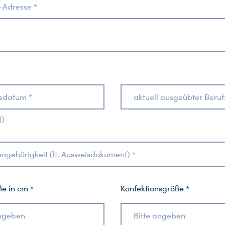
-Adresse *
sdatum *
aktuell ausgeübter Beruf
J)
ngehörigkeit (lt. Ausweisdokument) *
e in cm *
Konfektionsgröße *
angeben
Bitte angeben