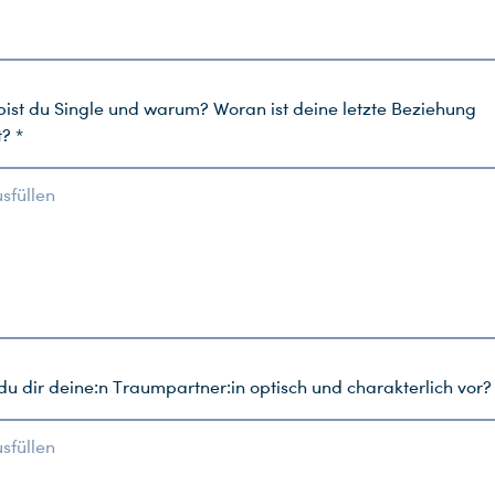
bist du Single und warum? Woran ist deine letzte Beziehung
? *
usfüllen
 du dir deine:n Traumpartner:in optisch und charakterlich vor?
usfüllen