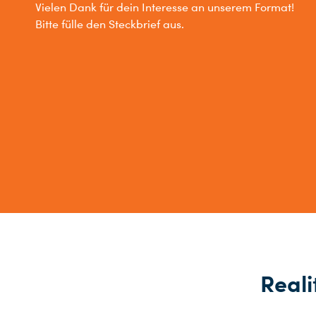
Vielen Dank für dein Interesse an unserem Format!
Bitte fülle den Steckbrief aus.
Reali