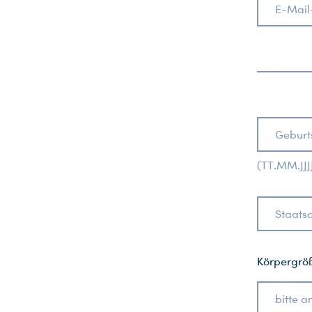
E-Mail
Geburt
(TT.MM.JJJ
Staatsa
Körpergröß
bitte 