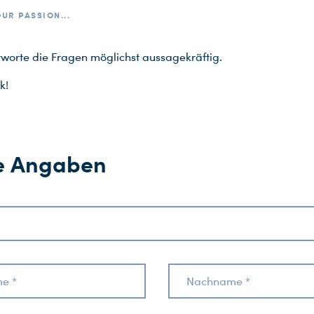
UR PASSION...
tworte die Fragen möglichst aussagekräftig.
k!
e Angaben
e *
Nachname *