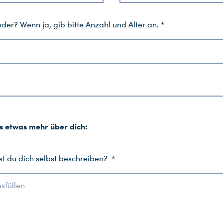
DANK FÜR DEINE BEWERBUNG!
AT ES NICHT GEKLAPPT.
der? Wenn ja, gib bitte Anzahl und Alter an. *
s etwas mehr über dich:
t du dich selbst beschreiben? *
usfüllen